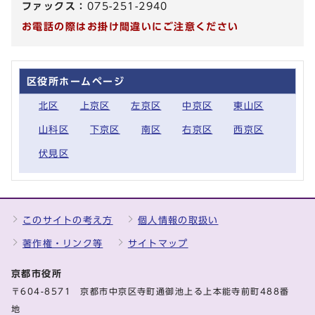
ファックス：
075-251-2940
お電話の際はお掛け間違いにご注意ください
区役所ホームページ
北区
上京区
左京区
中京区
東山区
山科区
下京区
南区
右京区
西京区
伏見区
このサイトの考え方
個人情報の取扱い
著作権・リンク等
サイトマップ
京都市役所
〒604-8571 京都市中京区寺町通御池上る上本能寺前町488番
地