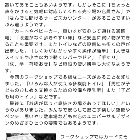
置いてあることも多いようです。しかしそこに「ちょっと
声をかけると気軽に対応してくれる売り場の店員さん」や
「なんでも聞けるサービスカウンター」があることでずい
ぶん違うようです。
「カートやベビーカー，車いすが安心して通れる通路
幅」「段差がなく歩きやすい床」など安全に買い物ができ
ることも重要です。またトイレなどの設備にも多くの声が
出ました。「しくみがわかりやすく操作が簡単」「大きな
スイッチや小さな力で動くレバーやドア」「手すり」
「杖，傘，荷物おき」など施設の使い勝手も大切なようで
す。
今回のワークショップで多様なニーズがあることを知り
ました。「いろんな人が使える多機能トイレ」「男性が子
どものおしめを交換するための設備や授乳室」また「子ど
も用のトイレ」などです。
最後に「お店がほっと息抜きの場であってほしい」とい
うのがありました。みんなで安心して過ごす楽しい空間や
ベンチ，思いやり駐車場などもお店のユニバーサルデザイ
ンのめざすひとつの要素でもあるようです。
ワークショップではカードにそ