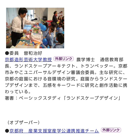
●委員 曽和治好
京都造形芸術大学教授
農学博士 通信教育部
長、ランドスケープアーキテクト、トランぺッター。京都
市みやこユニバーサルデザイン審議会委員。主な研究に、
京都の庭園における音環境の研究。庭園からランドスケー
プデザインまで、五感をキーワードに研究と創作活動に携
わっている。
著書：ベーシックスタディ「ランドスケープデザイン」
（オブザーバー）
●
京都府 産業支援室産学公連携推進チーム