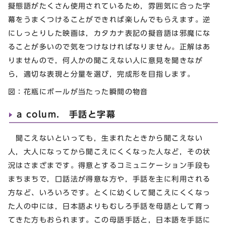
擬態語がたくさん使用されているため，雰囲気に合った字
幕をうまくつけることができれば楽しんでもらえます。逆
にしっとりした映画は，カタカナ表記の擬音語は邪魔にな
ることが多いので気をつけなければなりません。正解はあ
りませんので，何人かの聞こえない人に意見を聞きなが
ら，適切な表現と分量を選び，完成形を目指します。
図：花瓶にボールが当たった瞬間の物音
a colum. 手話と字幕
聞こえないといっても，生まれたときから聞こえない
人，大人になってから聞こえにくくなった人など，その状
況はさまざまです。得意とするコミュニケーション手段も
まちまちで，口話法が得意な方や，手話を主に利用される
方など、いろいろです。とくに幼くして聞こえにくくなっ
た人の中には，日本語よりもむしろ手話を母語として育っ
てきた方もおられます。この母語手話と，日本語を手話に