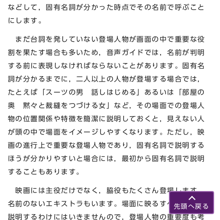
などして，固有名詞が分かった時点でその名前で呼ぶこと
にします。
まだ台詞を発していない登場人物が画面の中で重要な役
割を果たす場合も多いため，音声ガイドでは，名前が判明
する前に表現しなければならないことがあります。固有名
詞が分かるまでに，二人以上の人物が登場する場合では，
たとえば「スーツの男 話しはじめる」あるいは「部屋の
奥 黙々と裁縫をつづける女」など，その場面での登場人
物の位置関係や特徴を簡潔に説明しておくと，見えない人
が頭の中で場面をイメージしやすくなります。ただし，映
画の進行上で重要な登場人物であり，固有名詞で説明する
ほうが分かりやすいと場合には，最初から固有名詞で説明
することもあります。
映画には主役だけでなく，脇役もたくさん登場します。
名前のないエキストラもいます。場面に映るすべての人を
先頭へ戻る
説明するわけにはいきませんので，登場人物の重要度も考