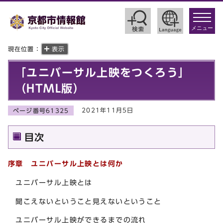
toggle
navigat
メニュー
現在位置：
表示
「ユニバーサル上映をつくろう」
（HTML版）
2021年11月5日
ページ番号61325
目次
序章 ユニバーサル上映とは何か
ユニバーサル上映とは
聞こえないということ見えないということ
ユニバーサル上映ができるまでの流れ