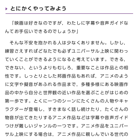
とにかくやってみよう
「映画は好きなのですが，わたしに字幕や音声ガイドな
んてお手伝いできるのでしょうか」
そんな不安を抱かれる人は少なくありません。しかし，
練習さえすればどなたでも必ずユニバーサル上映に関わっ
ていくことができるようになると考えています。できる，
できない，というよりもむしろ，重要なことは作品との相
性です。しっとりとした邦画作品もあれば，アニメのよう
に文字や擬音があふれる作品まで，多種多様にある映画作
品の中から自分と世界観の近い作品を選ぶことがはじめの
第一歩です。とくに一つのシーンにたくさんの人物やキャ
ラクターが登場し，すきまなく話し続けたり，たくさんの
物音が出てきたりするアニメ作品などは字幕や音声ガイド
つけが難しいジャンルの一つです。アニメ作品をユニバー
サル上映にする場合は，アニメ作品に親しんでいる世代の