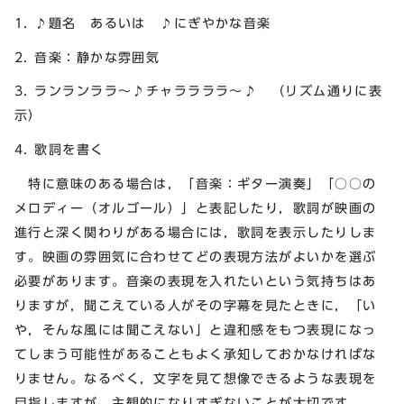
1. ♪題名 あるいは ♪にぎやかな音楽
2. 音楽：静かな雰囲気
3. ランランララ～♪チャララララ～♪ （リズム通りに表
示）
4. 歌詞を書く
特に意味のある場合は，「音楽：ギター演奏」「○○の
メロディー（オルゴール）」と表記したり，歌詞が映画の
進行と深く関わりがある場合には，歌詞を表示したりしま
す。映画の雰囲気に合わせてどの表現方法がよいかを選ぶ
必要があります。音楽の表現を入れたいという気持ちはあ
りますが，聞こえている人がその字幕を見たときに，「い
や，そんな風には聞こえない」と違和感をもつ表現になっ
てしまう可能性があることもよく承知しておかなければな
りません。なるべく，文字を見て想像できるような表現を
目指しますが，主観的になりすぎないことが大切です。