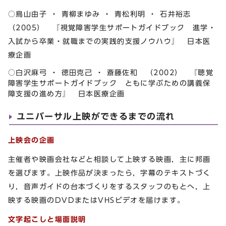
○鳥山由子 ・ 青柳まゆみ ・ 青松利明 ・ 石井裕志
（2005） 『視覚障害学生サポートガイドブック 進学・
入試から卒業・就職までの実践的支援ノウハウ』 日本医
療企画
○白沢麻弓 ・ 徳田克己 ・ 斎藤佐和 （2002） 『聴覚
障害学生サポートガイドブック ともに学ぶための講義保
障支援の進め方』 日本医療企画
ユニバーサル上映ができるまでの流れ
上映会の企画
主催者や映画会社などと相談して上映する映画，主に邦画
を選びます。上映作品が決まったら，字幕のテキストづく
り，音声ガイドの台本づくりをするスタッフのもとへ，上
映する映画のDVDまたはVHSビデオを届けます。
文字起こしと場面説明