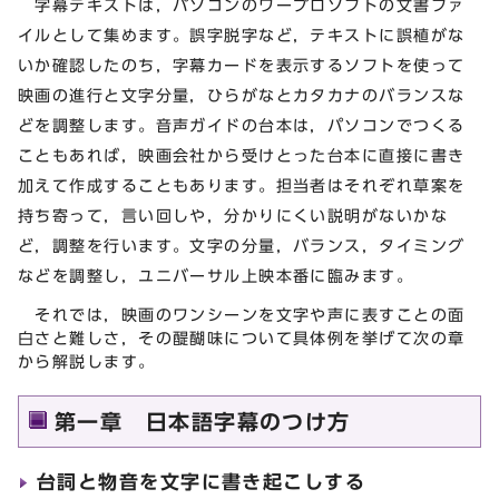
字幕テキストは，パソコンのワープロソフトの文書ファ
イルとして集めます。誤字脱字など，テキストに誤植がな
いか確認したのち，字幕カードを表示するソフトを使って
映画の進行と文字分量，ひらがなとカタカナのバランスな
どを調整します。音声ガイドの台本は，パソコンでつくる
こともあれば，映画会社から受けとった台本に直接に書き
加えて作成することもあります。担当者はそれぞれ草案を
持ち寄って，言い回しや，分かりにくい説明がないかな
ど，調整を行います。文字の分量，バランス，タイミング
などを調整し，ユニバーサル上映本番に臨みます。
それでは，映画のワンシーンを文字や声に表すことの面
白さと難しさ，その醍醐味について具体例を挙げて次の章
から解説します。
第一章 日本語字幕のつけ方
台詞と物音を文字に書き起こしする