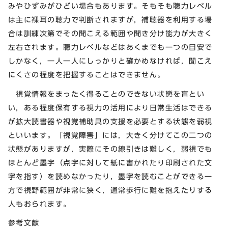
みやひずみがひどい場合もあります。そもそも聴力レベル
は主に裸耳の聴力で判断されますが，補聴器を利用する場
合は訓練次第でその聞こえる範囲や聞き分け能力が大きく
左右されます。聴力レベルなどはあくまでも一つの目安で
しかなく，一人一人にしっかりと確かめなければ，聞こえ
にくさの程度を把握することはできません。
視覚情報をまったく得ることのできない状態を盲とい
い，ある程度保有する視力の活用により日常生活はできる
が拡大読書器や視覚補助具の支援を必要とする状態を弱視
といいます。「視覚障害」には，大きく分けてこの二つの
状態がありますが，実際にその線引きは難しく，弱視でも
ほとんど墨字（点字に対して紙に書かれたり印刷された文
字を指す）を読めなかったり，墨字を読むことができる一
方で視野範囲が非常に狭く，通常歩行に難を抱えたりする
人もおられます。
参考文献