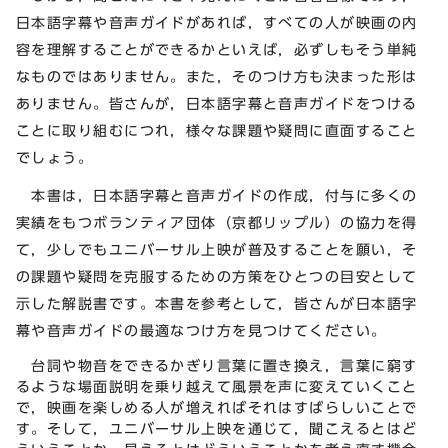
日本語字幕や音声ガイドがあれば，すべての人が映画の内
容を理解することができるかといえば，必ずしもそう単純
なものではありません。また，そのつけ方も決まった形は
ありません。皆さんが，日本語字幕と音声ガイドをつける
ことに取り組むにつれ，様々な課題や疑問に直面すること
でしょう。
本書は，日本語字幕と音声ガイドの作成，付与に多くの
実績をもつボランティア団体（京都リップル）の協力を得
て，少しでもユニバーサル上映が普及することを願い，そ
の課題や疑問を克服するための方策をひとつの目安として
示した解説書です。本書を参考として，皆さんが日本語字
幕や音声ガイドの最適なつけ方を見つけてください。
台詞や物音をできるかぎり言葉に置き換え，言葉に窮す
るような場面説明を乗り越えて風景を声に変えていくこと
で，映画を楽しめる人が増えればそれはすばらしいことで
す。そして，ユニバーサル上映を通じて，聞こえるとはど