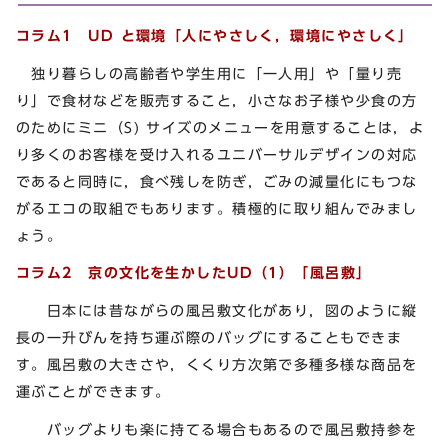
コラム1 UD と環境
「人にやさしく，環境にやさしく」
独り暮らしの高齢者や学生用に「一人用」や「量り売
り」で食材などを販売すること，小さなお子様や少食の方
のためにミニ（S) サイズのメニューを用意することは，よ
り多くのお客様を受け入れるユニバーサルデザインの対応
であると同時に，食べ残しを防ぎ，ごみの減量化にもつな
がるエコの取組でもあります。積極的に取り組んでみまし
ょう。
コラム2 京の文化を生かしたUD（1）
「風呂敷」
日本には昔ながらの風呂敷文化があり，図のように縦
長の一升びんを持ち運ぶ際のバッグにすることもできま
す。風呂敷の大きさや，くくり方次第で多種多様な商品を
運ぶことができます。
バッグよりも楽に持てる場合もあるので風呂敷持参を