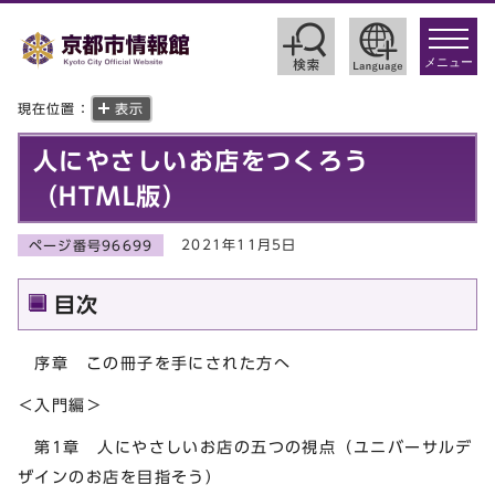
toggle
navigat
メニュー
現在位置：
表示
人にやさしいお店をつくろう
（HTML版）
2021年11月5日
ページ番号96699
目次
序章 この冊子を手にされた方へ
＜入門編＞
第1章 人にやさしいお店の五つの視点（ユニバーサルデ
ザインのお店を目指そう）