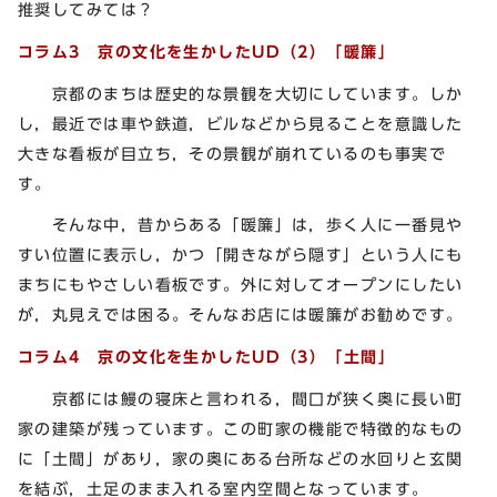
推奨してみては？
コラム3 京の文化を生かしたUD（2）
「暖簾」
京都のまちは歴史的な景観を大切にしています。しか
し，最近では車や鉄道，ビルなどから見ることを意識した
大きな看板が目立ち，その景観が崩れているのも事実で
す。
そんな中，昔からある「暖簾」は，歩く人に一番見や
すい位置に表示し，かつ「開きながら隠す」という人にも
まちにもやさしい看板です。外に対してオープンにしたい
が，丸見えでは困る。そんなお店には暖簾がお勧めです。
コラム4 京の文化を生かしたUD（3）
「土間」
京都には鰻の寝床と言われる，間口が狭く奥に長い町
家の建築が残っています。この町家の機能で特徴的なもの
に「土間」があり，家の奥にある台所などの水回りと玄関
を結ぶ，土足のまま入れる室内空間となっています。