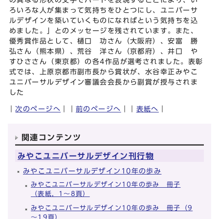
ろいろな人が集まって気持ちをひとつにし、ユニバーサ
ルデザインを築いていくものになればという気持ちを込
めました。」とのメッセージを残されています。また、
優秀賞作品として、樋口 功さん（大阪府）、安富 勝
弘さん（熊本県）、荒谷 洋さん（京都府）、井口 や
すひささん（東京都）の各4作品が選考されました。表彰
式では、上原京都市副市長から賞状が、水谷幸正みやこ
ユニバーサルデザイン審議会会長から副賞が授与されま
した
｜
次のページへ
｜｜
前のページへ
｜｜
表紙へ
｜
関連コンテンツ
みやこユニバーサルデザイン刊行物
みやこユニバーサルデザイン10年の歩み
みやこユニバーサルデザイン10年の歩み 冊子
（表紙，1～8頁）
みやこユニバーサルデザイン10年の歩み 冊子（9
～19頁）