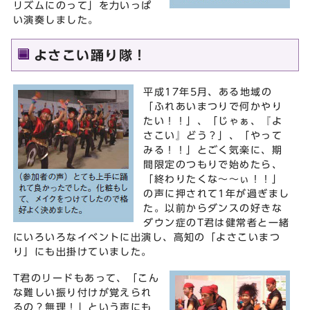
リズムにのって」を力いっぱ
い演奏しました。
よさこい踊り隊！
平成17年5月、ある地域の
「ふれあいまつりで何かやり
たい！！」、「じゃぁ、『よ
さこい』どう？」、「やって
みる！！」とごく気楽に、期
間限定のつもりで始めたら、
「終わりたくな～～ぃ！！」
の声に押されて1年が過ぎまし
た。以前からダンスの好きな
ダウン症のT君は健常者と一緒
にいろいろなイベントに出演し、高知の「よさこいまつ
り」にも出掛けていました。
T君のリードもあって、「こん
な難しい振り付けが覚えられ
るの？無理！」という声にも