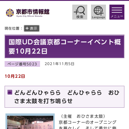
toggle
navigat
メニュー
現在位置：
表示
国際UD会議京都コーナーイベント概
要10月22日
2021年11月5日
ページ番号5023
10月22日
どんどんひゃらら どんひゃらら おひ
さま太鼓を打ち鳴らせ
（主催 おひさま太鼓）
京都コーナーのオープニング
を華々しく、そして勇壮に飾