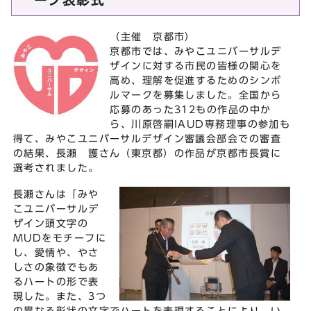
（主催 京都市）
京都市では、みやこユニバーサルデ
ザインに対する市民の皆様の関心を
高め、理解を促進するためのシンボ
ルマークを募集しました。全国から
応募のあった312もの作品の中か
ら、川原啓嗣IAUD専務理事の参加も
得て、みやこユニバーサルデザイン審議会部会での審査
の結果、長瀬 護さん（東京都）の作品が京都市長賞に
選考されました。
長瀬さんは「みや
こユニバーサルデ
ザイン頭文字の
MUDをモチーフに
し、愛情や、やさ
しさの象徴でもあ
るハートの形で表
現した。また、3つ
の異なる形状の文字でハートを表現することにより、い