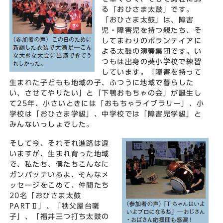
る「おひさま太鼓」です。
「おひさま太鼓」は、障害
児・障害児を持つ親たち、そ
してまわりのボランテイアに
よる太鼓の演奏集団です。い
つもは出身の葵小学校で練習
しています。「障害を持って
生まれた子どもも地域の子、ふつうに地域で暮らした
い、させてやりたい」と「下鴨おもちゃの会」が誕生し
て25年、小さいときには「おもちゃライブラリー」、小
学校は「おひさま学級」、中学校では「障害児学級」と
みんないっしょでした。
そして今、それぞれ進路は違
いますが、生まれ育った地域
で、私たち、僕たちこんなに
ガンバッテいるよ、そんなメ
ッセージをこめて、仲間たち
20名「おひさま太鼓
PARTⅡ」、「秩父屋台囃
子」、「福井三つ打ち太鼓の