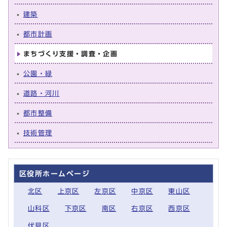
建築
都市計画
まちづくり支援・調査・企画
公園・緑
道路・河川
都市整備
技術管理
区役所ホームページ
北区
上京区
左京区
中京区
東山区
山科区
下京区
南区
右京区
西京区
伏見区