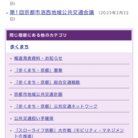
日）
第1回京都市洛西地域公共交通会議
（2023年2月22
日）
同じ階層にある他のカテゴリ
歩くまち
報道発表資料・お知らせ
「歩くまち・京都」憲章
「歩くまち・京都」総合交通戦略
京都市地域公共交通計画
「歩くまち・京都」公共交通ネットワーク
公共交通担い手確保
「スローライフ京都」大作戦（モビリティ・マネジメン
トの推進）