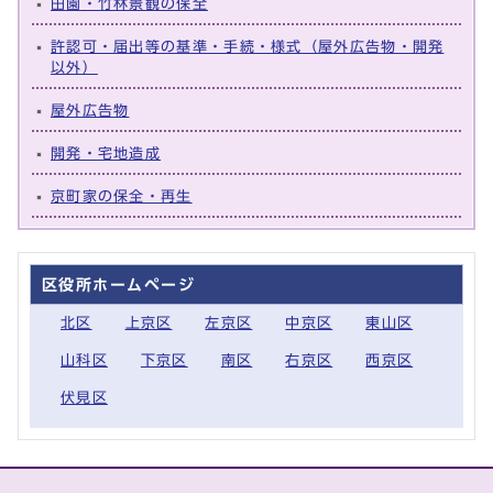
田園・竹林景観の保全
許認可・届出等の基準・手続・様式（屋外広告物・開発
以外）
屋外広告物
開発・宅地造成
京町家の保全・再生
区役所ホームページ
北区
上京区
左京区
中京区
東山区
山科区
下京区
南区
右京区
西京区
伏見区