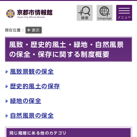
toggle
navigat
メニュー
現在位置：
表示
風致・歴史的風土・緑地・自然風景
の保全・保存に関する制度概要
風致景観の保全
歴史的風土の保存
緑地の保全
自然風景の保全
同じ階層にある他のカテゴリ