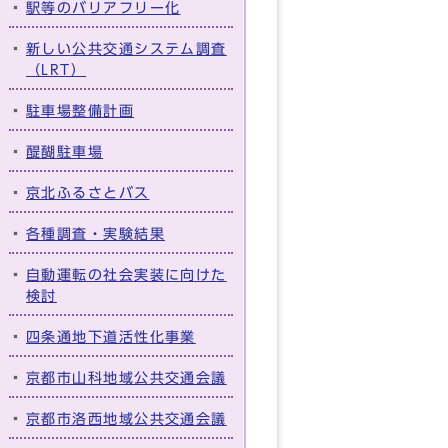
駅等のバリアフリー化
新しい公共交通システム調査
（LRT）
駐車場整備計画
醍醐駐車場
京北ふるさとバス
各種調査・実験結果
自動運転の社会実装に向けた
検討
四条通地下道活性化事業
京都市山科地域公共交通会議
京都市洛西地域公共交通会議