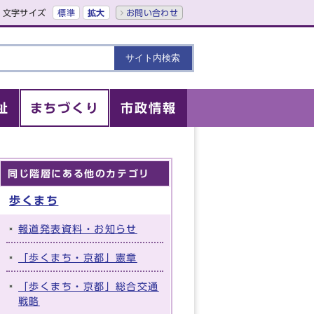
文字サイズ
標準
拡大
お問い合わせ
祉
まちづくり
市政情報
同じ階層にある他のカテゴリ
歩くまち
報道発表資料・お知らせ
「歩くまち・京都」憲章
「歩くまち・京都」総合交通
戦略