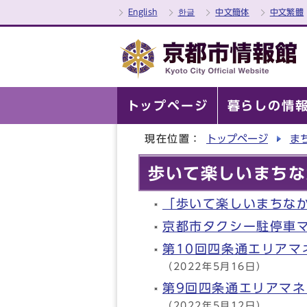
English
한글
中文簡体
中文繁體
トップページ
暮らしの情
現在位置：
トップページ
ま
歩いて楽しいまちな
「歩いて楽しいまちな
京都市タクシー駐停車
第10回四条通エリア
（2022年5月16日）
第9回四条通エリアマ
（2022年5月12日）