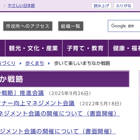
やさしい日本語
読み上げ
ふりがな
市役所へのアクセス
組織一覧
報
観光・文化・産業
子育て・教育
健康・福
ちづくり
歩くまち
歩いて楽しいまちなか戦略
か戦略
か戦略」推進会議
（2025年9月26日）
マナー向上マネジメント会議
（2022年5月18日）
マネジメント会議の開催について（書面開催）
ネジメント会議の開催について（書面開催）