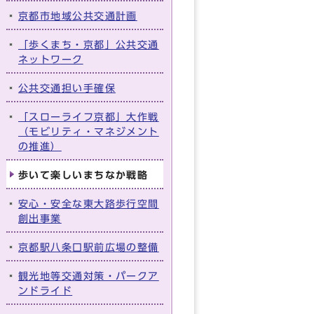
京都市地域公共交通計画
「歩くまち・京都」公共交通
ネットワーク
公共交通担い手確保
「スローライフ京都」大作戦
（モビリティ・マネジメント
の推進）
歩いて楽しいまちなか戦略
安心・安全な東大路歩行空間
創出事業
京都駅八条口駅前広場の整備
観光地等交通対策・パークア
ンドライド