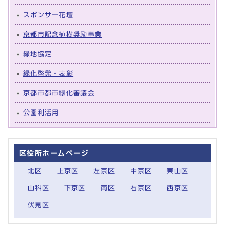
スポンサー花壇
京都市記念植樹奨励事業
緑地協定
緑化啓発・表彰
京都市都市緑化審議会
公園利活用
区役所ホームページ
北区
上京区
左京区
中京区
東山区
山科区
下京区
南区
右京区
西京区
伏見区