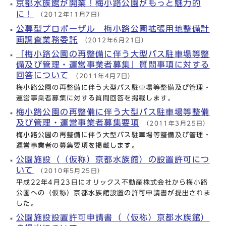
京都水族館が開業！梅小路公園がもっと魅力的
に！
（2012年11月7日）
公募型プロポーザル 梅小路公園拡張用地整備計
画調査業務委託
（2012年6月21日）
「梅小路公園の再整備に伴う大型バス駐車場等整
備及び管理・運営事業者募集」質問事項に対する
回答について
（2011年4月7日）
梅小路公園の再整備に伴う大型バス駐車場等整備及び管理・
運営事業者募集に対する質問回答を掲載します。
梅小路公園の再整備に伴う大型バス駐車場等整備
及び管理・運営事業者募集要項
（2011年3月25日）
梅小路公園の再整備に伴う大型バス駐車場等整備及び管理・
運営事業者の募集要項を掲載します。
公園施設（（仮称）京都水族館）の設置許可につ
いて
（2010年5月25日）
平成22年4月23日にオリックス不動産株式会社から梅小路
公園への（仮称）京都水族館設置の許可申請書が提出されま
した。
公園施設設置許可申請書（（仮称）京都水族館）