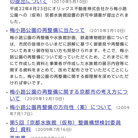
の提出について
（2010年5月10日）
平成22年4月23日にオリックス不動産株式会社から梅小路
公園への（仮称）京都水族館設置の許可申請書が提出されま
した。
梅小路公園の再整備に当たって
（2010年3月10日）
梅小路公園の再整備や水族館計画，鉄道博物館計画について
は，市民の皆様からいまだに誤解に基づく御意見や再整備に
ついてあまり御存知ない方も見受けられます。そこで，梅小
路公園の再整備について知っていただくため，これまでに市
にて作成した資料と事業者が作成した水族館の展示内容等に
関する資料をまとめて，改めて配布させていただくことにし
ました。梅小路公園の再整備に関する御理解を深めていただ
ければ幸いです。
梅小路公園の再整備に関する京都市の考え方につ
いて
（2009年12月10日）
梅小路公園再整備の方向性（案）について
（2009
年7月17日）
第5回「京都水族館（仮称）整備構想検討委員
会」資料
（2009年7月16日）