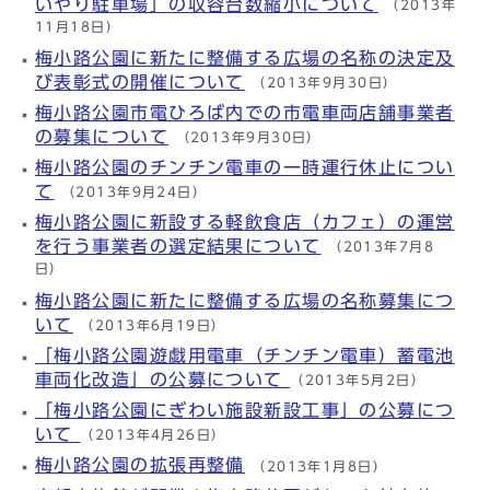
いやり駐車場」の収容台数縮小について
（2013年
11月18日）
梅小路公園に新たに整備する広場の名称の決定及
び表彰式の開催について
（2013年9月30日）
梅小路公園市電ひろば内での市電車両店舗事業者
の募集について
（2013年9月30日）
梅小路公園のチンチン電車の一時運行休止につい
て
（2013年9月24日）
梅小路公園に新設する軽飲食店（カフェ）の運営
を行う事業者の選定結果について
（2013年7月8
日）
梅小路公園に新たに整備する広場の名称募集につ
いて
（2013年6月19日）
「梅小路公園遊戯用電車（チンチン電車）蓄電池
車両化改造」の公募について
（2013年5月2日）
「梅小路公園にぎわい施設新設工事」の公募につ
いて
（2013年4月26日）
梅小路公園の拡張再整備
（2013年1月8日）