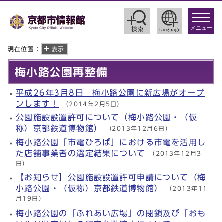
toggle
navigat
メニュー
現在位置：
表示
梅小路公園再整備
平成26年3月8日 梅小路公園に新広場がオープ
ンします！
（2014年2月5日）
公園施設設置許可について（梅小路公園・（仮
称）京都鉄道博物館）
（2013年12月6日）
梅小路公園「市電ひろば」における市電を活用し
た店舗事業者の選定結果について
（2013年12月3
日）
【お知らせ】公園施設設置許可申請について（梅
小路公園・（仮称）京都鉄道博物館）
（2013年11
月19日）
梅小路公園の「ふれあい広場」の閉鎖及び「おも