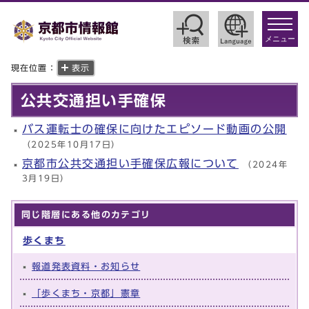
toggle
navigat
メニュー
現在位置：
表示
公共交通担い手確保
バス運転士の確保に向けたエピソード動画の公開
（2025年10月17日）
京都市公共交通担い手確保広報について
（2024年
3月19日）
同じ階層にある他のカテゴリ
歩くまち
報道発表資料・お知らせ
「歩くまち・京都」憲章