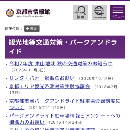
toggle
navigat
メニュー
現在位置：
表示
観光地等交通対策・パークアンドラ
イド
令和7年度 東山地域 秋の交通対策のお知らせ
（2025年11月5日）
リンク・バナー掲載のお願い
（2020年10月7日）
京都エリア観光渋滞対策実験協議会
（2018年2月
13日）
京都都市圏パークアンドライド駐車場登録制度に
ついて
（2016年11月15日）
パークアンドライド駐車場情報とアンケートへの
御協力のお願い
（2015年4月24日）