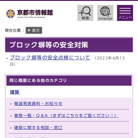
toggle
navigat
メニュー
現在位置：
表示
ブロック塀等の安全対策
ブロック塀等の安全点検について
（2023年4月13
日）
同じ階層にある他のカテゴリ
建築
報道発表資料・お知らせ
業務一覧・Q＆A（まずはこちらをご覧ください！）
建築に関する相談・窓口