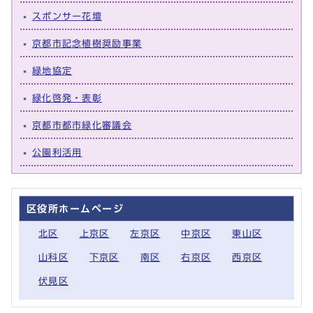
スポンサー花壇
京都市記念植樹奨励事業
緑地協定
緑化啓発・表彰
京都市都市緑化審議会
公園利活用
区役所ホームページ
北区
上京区
左京区
中京区
東山区
山科区
下京区
南区
右京区
西京区
伏見区