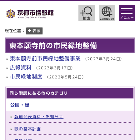
toggle
navigat
メニュー
現在位置：
表示
東本願寺前の市民緑地整備
東本願寺前市民緑地整備事業
（2023年3月24日）
広報資料
（2023年3月17日）
市民緑地制度
（2022年5月24日）
同じ階層にある他のカテゴリ
公園・緑
報道発表資料・お知らせ
緑の基本計画