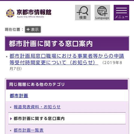
toggle
navigat
メニュー
現在位置：
表示
都市計画に関する窓口案内
都市計画局窓口職場における事業者等からの申請
等受付時間変更について（お知らせ）
（2019年8
月7日）
同じ階層にある他のカテゴリ
都市計画
報道発表資料・お知らせ
都市計画に関する窓口案内
都市計画一覧表