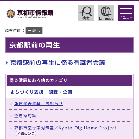
toggle
navigat
メニュー
現在位置：
表示
京都駅前の再生
京都駅前の再生に係る有識者会議
同じ階層にある他のカテゴリ
まちづくり支援・調査・企画
報道発表資料・お知らせ
空き家対策
京都市空き家対策室／Kyoto Dig Home Project