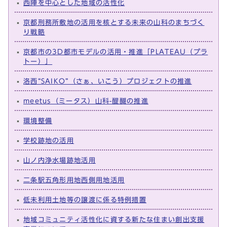
西陣を中心とした地域の活性化
京都刑務所敷地の活用を核とする未来の山科のまちづく
り戦略
京都市の3D都市モデルの活用・推進「PLATEAU（プラ
トー）」
洛西“SAIKO”（さぁ、いこう）プロジェクトの推進
meetus（ミータス）山科-醍醐の推進
環境整備
学校跡地の活用
山ノ内浄水場跡地活用
二条駅五角形用地西側用地活用
低未利用土地等の譲渡に係る特例措置
地域コミュニティ活性化に資する新たな住まい創出支援