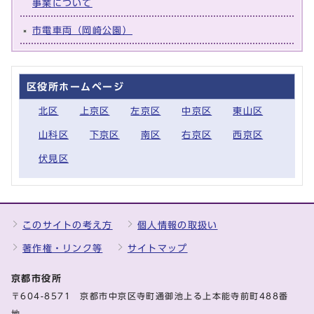
事業について
市電車両（岡崎公園）
区役所ホームページ
北区
上京区
左京区
中京区
東山区
山科区
下京区
南区
右京区
西京区
伏見区
このサイトの考え方
個人情報の取扱い
著作権・リンク等
サイトマップ
京都市役所
〒604-8571 京都市中京区寺町通御池上る上本能寺前町488番
地