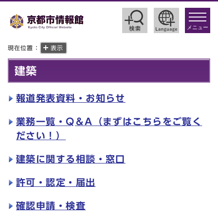
toggle
navigat
メニュー
現在位置：
表示
建築
報道発表資料・お知らせ
業務一覧・Q＆A（まずはこちらをご覧く
ださい！）
建築に関する相談・窓口
許可・認定・届出
確認申請・検査