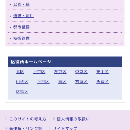
公園・緑
道路・河川
都市整備
技術管理
区役所ホームページ
北区
上京区
左京区
中京区
東山区
山科区
下京区
南区
右京区
西京区
伏見区
このサイトの考え方
個人情報の取扱い
著作権・リンク等
サイトマップ