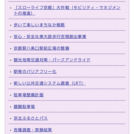
「スローライフ京都」大作戦（モビリティ・マネジメン
トの推進）
歩いて楽しいまちなか戦略
安心・安全な東大路歩行空間創出事業
京都駅八条口駅前広場の整備
観光地等交通対策・パークアンドライド
駅等のバリアフリー化
新しい公共交通システム調査（LRT）
駐車場整備計画
醍醐駐車場
京北ふるさとバス
各種調査・実験結果