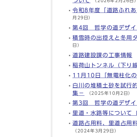
ついて
（2026年2月26日
令和8年度「道路ふれ
月29日）
第4回 哲学の道デザ
積雪時の出控えと冬用
日）
道路建設課の工事情報
稲荷山トンネル（下り
11月10日「無電柱化
白川の堆積土砂を試行的
集－
（2025年10月2日）
第3回 哲学の道デザ
里道・水路等について
道路占用料、里道占用
（2024年3月29日）