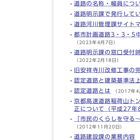
道路の名称・幅員につ
道路明示課で発行して
道路河川管理課サイト
都市計画道路3・3・5
（2023年4月7日）
道路明示課の窓口受付時
（2022年2月18日）
旧安祥寺川改修工事の
認定道路と建築基準法
認定道路とは
（2017年
京都高速道路稲荷山ト
正について（平成27年
「市民のくらしを守る
（2012年11月20日）
道路建設課の業務内容