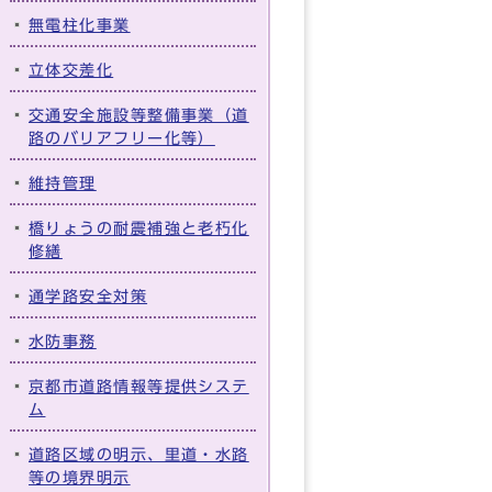
無電柱化事業
立体交差化
交通安全施設等整備事業（道
路のバリアフリー化等）
維持管理
橋りょうの耐震補強と老朽化
修繕
通学路安全対策
水防事務
京都市道路情報等提供システ
ム
道路区域の明示、里道・水路
等の境界明示