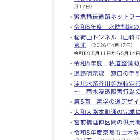
月17日）
緊急輸送道路ネットワ
令和8年度 水防訓練の
稲荷山トンネル（山科I
ます
（2026年4月17日）
令和8年5月11日から5月1
令和8年度 私道整備
道路明示課 窓口の手
淀川水系芥川等が特定都
～ 雨水浸透阻害行為
第5回 哲学の道デザ
大和大路本町通の完成
宮前橋延伸区間の供用
令和8年度京都市土木