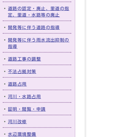
道路の認定・廃止、里道の指
定、里道・水路等の廃止
開発等に伴う道路の指導
開発等に伴う雨水流出抑制の
指導
道路工事の調整
不法占拠対策
道路占用
河川・水路占用
証明・閲覧・申請
河川改修
水辺環境整備