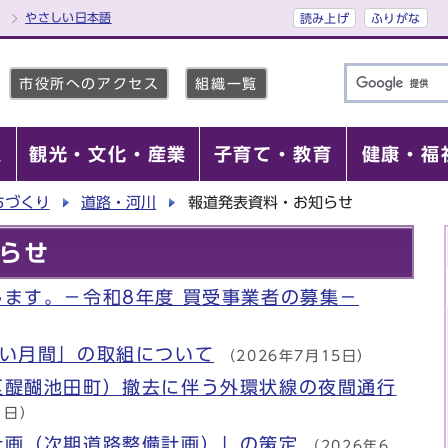
やさしい日本語
読み上げ
ふりがな
市役所へのアクセス
組織一覧
報
観光・文化・産業
子育て・教育
健康・福
ちづくり
道路・河川
報道発表資料・お知らせ
らせ
ます。－令和8年度 買受事業者の募集－
あい月間」の取組について
（2026年7月15日）
区醍醐池田町）撤去に伴う外環状線の夜間通行
1日）
計画（次期道路整備計画）」の策定
（2026年6