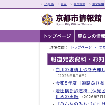
English
한글
中文簡体
中文繁體
トップページ
暮らしの情
現在位置：
トップページ
ま
報道発表資料・お知
白川の堆積土砂を売却し
（2026年8月6日）
令和8年度「道路ふれ
池田横断歩道橋（伏見
止めの実施
（2026年7月
「みんなのみちづくり