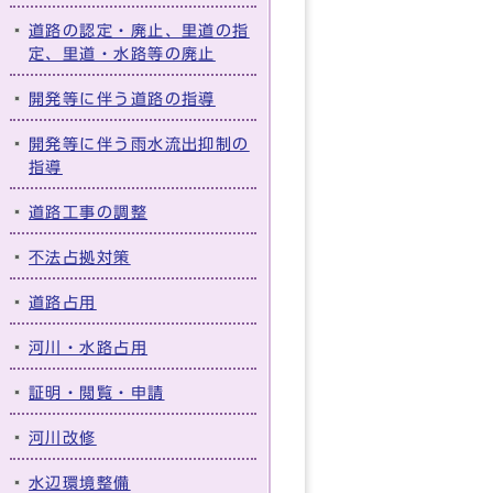
道路の認定・廃止、里道の指
定、里道・水路等の廃止
開発等に伴う道路の指導
開発等に伴う雨水流出抑制の
指導
道路工事の調整
不法占拠対策
道路占用
河川・水路占用
証明・閲覧・申請
河川改修
水辺環境整備