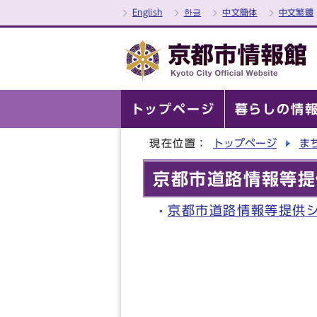
English
한글
中文簡体
中文繁體
トップページ
暮らしの情
現在位置：
トップページ
ま
京都市道路情報等提
京都市道路情報等提供