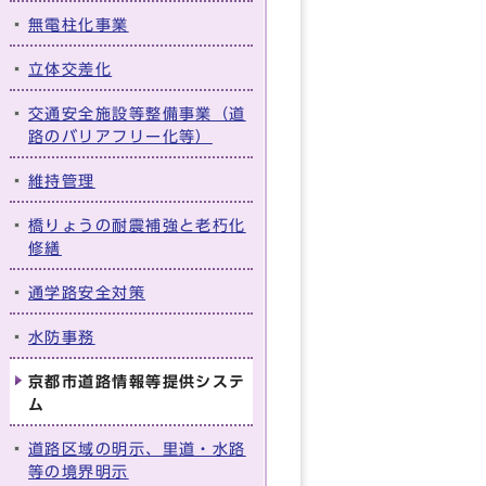
無電柱化事業
立体交差化
交通安全施設等整備事業（道
路のバリアフリー化等）
維持管理
橋りょうの耐震補強と老朽化
修繕
通学路安全対策
水防事務
京都市道路情報等提供システ
ム
道路区域の明示、里道・水路
等の境界明示