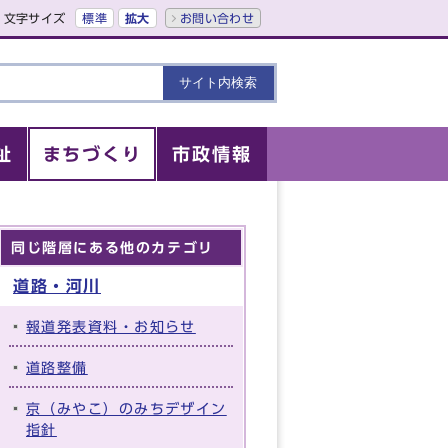
文字サイズ
標準
拡大
お問い合わせ
祉
まちづくり
市政情報
同じ階層にある他のカテゴリ
道路・河川
報道発表資料・お知らせ
道路整備
京（みやこ）のみちデザイン
指針