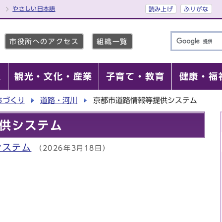
やさしい日本語
読み上げ
ふりがな
市役所へのアクセス
組織一覧
報
観光・文化・産業
子育て・教育
健康・福
ちづくり
道路・河川
京都市道路情報等提供システム
供システム
システム
（2026年3月18日）