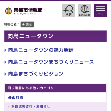
toggle
navigat
メニュー
現在位置：
表示
向島ニュータウン
向島ニュータウンの魅力発信
向島ニュータウンまちづくりニュース
向島まちづくりビジョン
同じ階層にある他のカテゴリ
都市計画
報道発表資料・お知らせ