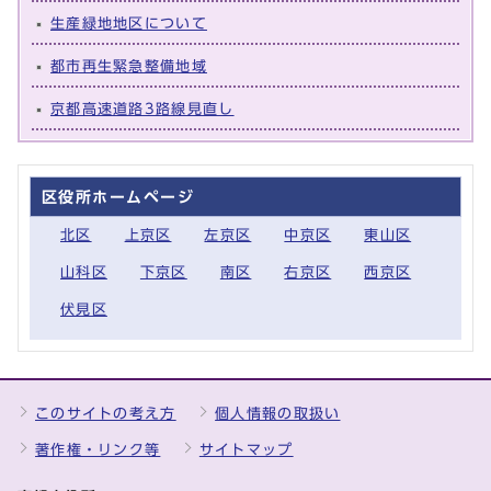
生産緑地地区について
都市再生緊急整備地域
京都高速道路3路線見直し
区役所ホームページ
北区
上京区
左京区
中京区
東山区
山科区
下京区
南区
右京区
西京区
伏見区
このサイトの考え方
個人情報の取扱い
著作権・リンク等
サイトマップ