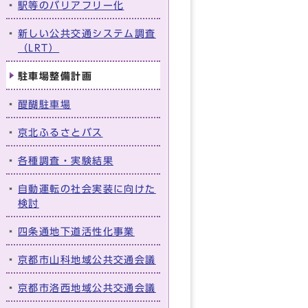
駅等のバリアフリー化
新しい公共交通システム調査
（LRT）
駐車場整備計画
醍醐駐車場
京北ふるさとバス
各種調査・実験結果
自動運転の社会実装に向けた
検討
四条通地下道活性化事業
京都市山科地域公共交通会議
京都市洛西地域公共交通会議