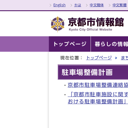
English
한글
中文簡体
中文繁體
トップページ
暮らしの情
現在位置：
トップページ
ま
駐車場整備計画
京都市駐車場整備連絡
「京都市駐車施設に関
おける駐車場整備計画