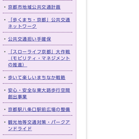
京都市地域公共交通計画
「歩くまち・京都」公共交通
ネットワーク
公共交通担い手確保
「スローライフ京都」大作戦
（モビリティ・マネジメント
の推進）
歩いて楽しいまちなか戦略
安心・安全な東大路歩行空間
創出事業
京都駅八条口駅前広場の整備
観光地等交通対策・パークア
ンドライド