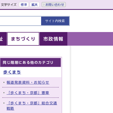
文字サイズ
標準
拡大
お問い合わせ
祉
まちづくり
市政情報
同じ階層にある他のカテゴリ
歩くまち
報道発表資料・お知らせ
「歩くまち・京都」憲章
「歩くまち・京都」総合交通
戦略