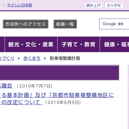
やさしい日本語
読み上げ
ふりがな
市役所へのアクセス
組織一覧
報
観光・文化・産業
子育て・教育
健康・福
ちづくり
歩くまち
駐車場整備計画
協議会
（2010年7月7日）
する基本計画」及び「京都市駐車場整備地区に
」の改定について
（2010年6月9日）