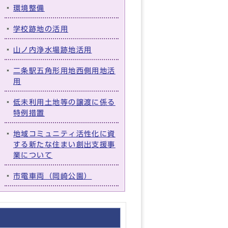
環境整備
学校跡地の活用
山ノ内浄水場跡地活用
二条駅五角形用地西側用地活
用
低未利用土地等の譲渡に係る
特例措置
地域コミュニティ活性化に資
する新たな住まい創出支援事
業について
市電車両（岡崎公園）