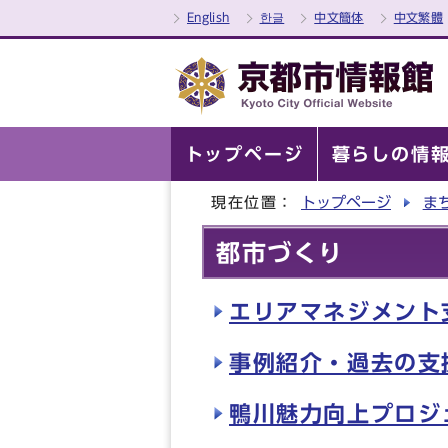
English
한글
中文簡体
中文繁體
トップページ
暮らしの情
現在位置：
トップページ
ま
都市づくり
エリアマネジメント
事例紹介・過去の支
鴨川魅力向上プロジ