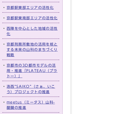
京都駅東部エリアの活性化
京都駅東南部エリアの活性化
西陣を中心とした地域の活性
化
京都刑務所敷地の活用を核と
する未来の山科のまちづくり
戦略
京都市の3D都市モデルの活
用・推進「PLATEAU（プラ
トー）」
洛西“SAIKO”（さぁ、いこ
う）プロジェクトの推進
meetus（ミータス）山科-
醍醐の推進