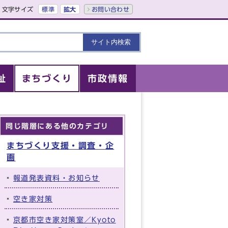
文字サイズ
標準
拡大
お問い合わせ
祉
まちづくり
市政情報
同じ階層にある他のカテゴリ
まちづくり支援・調査・企
画
報道発表資料・お知らせ
空き家対策
京都市空き家対策室／Kyoto