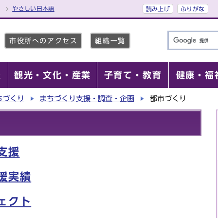
やさしい日本語
読み上げ
ふりがな
市役所へのアクセス
組織一覧
報
観光・文化・産業
子育て・教育
健康・福
ちづくり
まちづくり支援・調査・企画
都市づくり
支援
援実績
ェクト