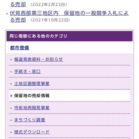
る売却
（2022年2月22日）
伏見西部第三地区内 保留地の一般競争入札によ
る売却
（2021年10月22日）
同じ階層にある他のカテゴリ
都市整備
報道発表資料・お知らせ
手続き・窓口
土地区画整理事業
保留地の売却情報
市街地再開発事業
まちづくり調査
様式ダウンロード