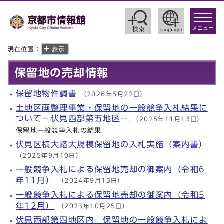
toggle
navigat
メニュー
現在位置：
表示
保留地の売却情報
保留地物件調書
（2026年5月22日）
土地区画整理事業・保留地の一般競争入札結果に
ついて－伏見西部第五地区－
（2025年11月13日）
保留地一般競争入札の結果
伏見区横大路大規模保留地の入札実施（案内書）
（2025年9月10日）
一般競争入札による保留地売却の御案内（令和6
年11月）
（2024年9月13日）
一般競争入札による保留地売却の御案内（令和5
年12月）
（2023年10月25日）
伏見西部第四地区内 保留地の一般競争入札によ