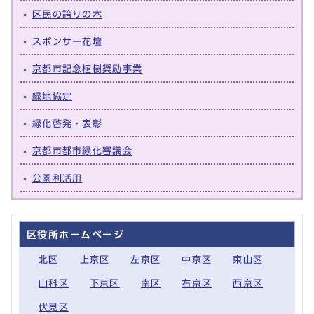
区民の誇りの木
スポンサー花壇
京都市記念植樹奨励事業
緑地協定
緑化啓発・表彰
京都市都市緑化審議会
公園利活用
区役所ホームページ
北区
上京区
左京区
中京区
東山区
山科区
下京区
南区
右京区
西京区
伏見区