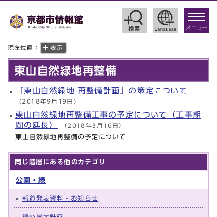
toggle
navigat
メニュー
現在位置：
表示
東山自然緑地再整備
「東山自然緑地 再整備計画」の策定について
（2018年9月19日）
東山自然緑地再整備工事の予定について（工事期
間の延長）
（2018年3月16日）
東山自然緑地再整備の予定について
同じ階層にある他のカテゴリ
公園・緑
報道発表資料・お知らせ