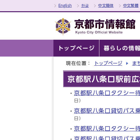
English
한글
中文簡体
中文繁體
トップページ
暮らしの情
現在位置：
トップページ
ま
京都駅八条口駅前広
京都駅八条口タクシー
日）
京都駅八条口貸切バス
日）
京都駅八条口タクシー
京都駅八条口貸切バス