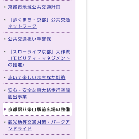
京都市地域公共交通計画
「歩くまち・京都」公共交通
ネットワーク
公共交通担い手確保
「スローライフ京都」大作戦
（モビリティ・マネジメント
の推進）
歩いて楽しいまちなか戦略
安心・安全な東大路歩行空間
創出事業
京都駅八条口駅前広場の整備
観光地等交通対策・パークア
ンドライド