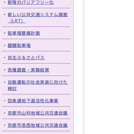
駅等のバリアフリー化
新しい公共交通システム調査
（LRT）
駐車場整備計画
醍醐駐車場
京北ふるさとバス
各種調査・実験結果
自動運転の社会実装に向けた
検討
四条通地下道活性化事業
京都市山科地域公共交通会議
京都市洛西地域公共交通会議