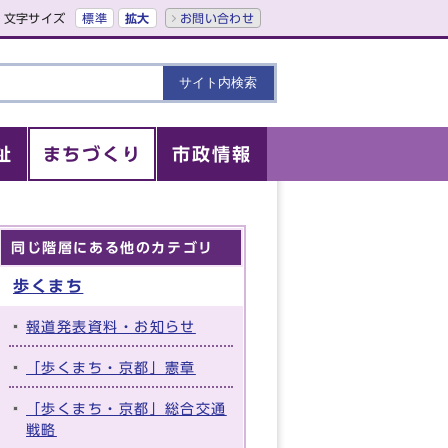
文字サイズ
標準
拡大
お問い合わせ
祉
まちづくり
市政情報
同じ階層にある他のカテゴリ
歩くまち
報道発表資料・お知らせ
「歩くまち・京都」憲章
「歩くまち・京都」総合交通
戦略