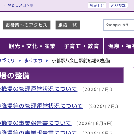
やさしい日本語
読み上げ
ふりがな
市役所へのアクセス
組織一覧
報
観光・文化・産業
子育て・教育
健康・福
ちづくり
歩くまち
京都駅八条口駅前広場の整備
場の整備
待機場の管理運営状況について
（2026年7月3
乗降場等の管理運営状況について
（2026年7月3
待機場の事業報告書について
（2026年6月5日）
乗降場等の事業報告書について
（2026年6月5