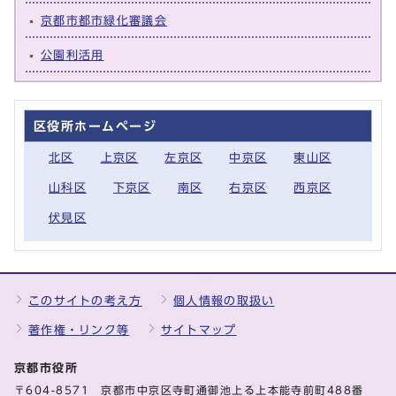
京都市都市緑化審議会
公園利活用
区役所ホームページ
北区
上京区
左京区
中京区
東山区
山科区
下京区
南区
右京区
西京区
伏見区
このサイトの考え方
個人情報の取扱い
著作権・リンク等
サイトマップ
京都市役所
〒604-8571 京都市中京区寺町通御池上る上本能寺前町488番