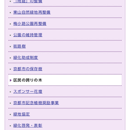
「雨庭」の整備
東山自然緑地再整備
梅小路公園再整備
公園の維持管理
街路樹
緑化助成制度
京都市の保存樹
区民の誇りの木
スポンサー花壇
京都市記念植樹奨励事業
緑地協定
緑化啓発・表彰