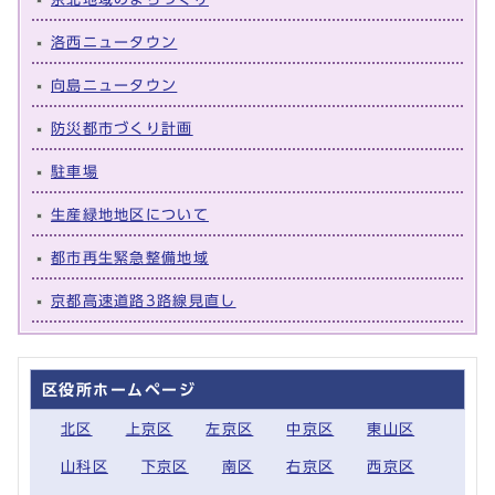
洛西ニュータウン
向島ニュータウン
防災都市づくり計画
駐車場
生産緑地地区について
都市再生緊急整備地域
京都高速道路3路線見直し
区役所ホームページ
北区
上京区
左京区
中京区
東山区
山科区
下京区
南区
右京区
西京区