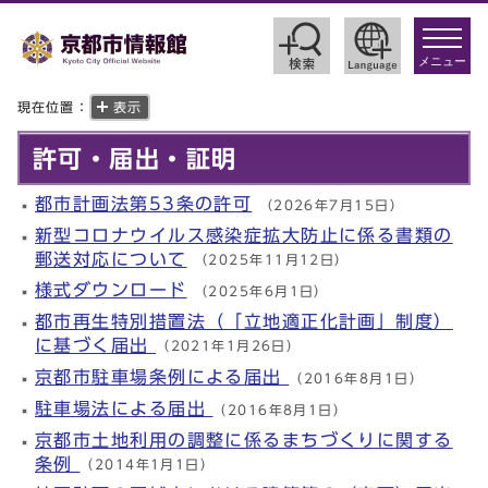
toggle
navigat
メニュー
現在位置：
表示
許可・届出・証明
都市計画法第53条の許可
（2026年7月15日）
新型コロナウイルス感染症拡大防止に係る書類の
郵送対応について
（2025年11月12日）
様式ダウンロード
（2025年6月1日）
都市再生特別措置法（「立地適正化計画」制度）
に基づく届出
（2021年1月26日）
京都市駐車場条例による届出
（2016年8月1日）
駐車場法による届出
（2016年8月1日）
京都市土地利用の調整に係るまちづくりに関する
条例
（2014年1月1日）