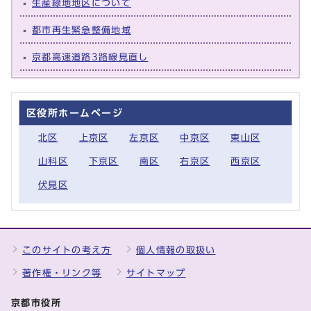
生産緑地地区について
都市再生緊急整備地域
京都高速道路3路線見直し
区役所ホームページ
北区
上京区
左京区
中京区
東山区
山科区
下京区
南区
右京区
西京区
伏見区
このサイトの考え方
個人情報の取扱い
著作権・リンク等
サイトマップ
京都市役所