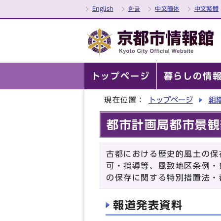
English
한글
中文簡体
中文繁體
トップページ
暮らしの情
現在位置：
トップページ
組
都市計画局都市景観
古都における歴史的風土の保
可・指導等、風致地区条例・
の保存に関する特別措置法・
報道発表資料