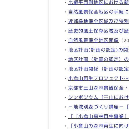
比叡平西側地区における
自然風景保全地区の手続
近郊緑地保全区域及び特
歴史的風土保存区域及び
自然風景保全地区関係
（2
地区計画(計画の認定)の
地区計画（計画の認定）
地区計画関係（計画の認
小倉山再生プロジェクト～
京都市三山森林景観保全
シンポジウム「三山にお
－地域別森づくり講座－
「『小倉山森林再生事業
「小倉山の森林再生に向