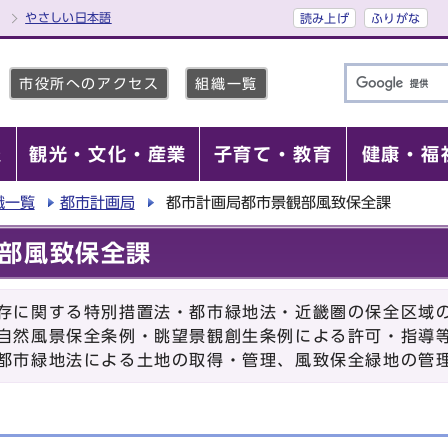
やさしい日本語
読み上げ
ふりがな
市役所へのアクセス
組織一覧
報
観光・文化・産業
子育て・教育
健康・福
織一覧
都市計画局
都市計画局都市景観部風致保全課
部風致保全課
存に関する特別措置法・都市緑地法・近畿圏の保全区域
自然風景保全条例・眺望景観創生条例による許可・指導
都市緑地法による土地の取得・管理、風致保全緑地の管