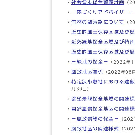
社会資本総合整備計画
（2
「森づくりアドバイザー
竹林の散策路について
（2
歴史的風土保存区域及び
近郊緑地保全区域及び特
歴史的風土保存区域及び
－緑地の保全－
（2022年1
風致地区関係
（2022年08
特定狭小敷地における建
月30日）
眺望景観保全地域の関連
自然風景保全地区の関連
－風致景観の保全－
（202
風致地区の関連様式
（202