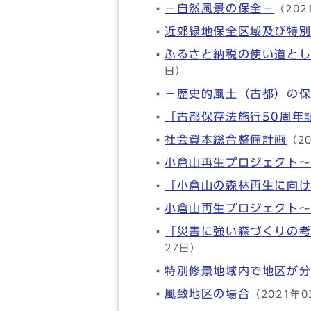
－自然風景の保全－
（202
近郊緑地保全区域及び特
ふるさと納税の使い道と
日）
－歴史的風土（古都）の
「古都保存法施行50周年
社会資本総合整備計画
（2
小倉山再生プロジェクト～
「小倉山の森林再生に向
小倉山再生プロジェクト～
「災害に強い森づくりの
27日）
特別修景地域内で地区が
風致地区の場合
（2021年0