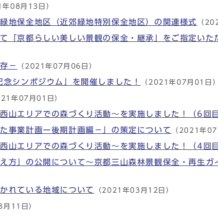
1年08月13日）
別緑地保全地区（近郊緑地特別保全地区）の関連様式
（20
して「京都らしい美しい景観の保全・継承」をご指定いた
保存－
（2021年07月06日）
記念シンポジウム」を開催しました！
（2021年07月01日
021年07月01日）
西山エリアでの森づくり活動～を実施しました！（6回
けた事業計画ー後期計画編－」の策定について
（2021年0
西山エリアでの森づくり活動～を実施しました！（4回
考え方」の公開について～京都三山森林景観保全・再生ガ
分かれている地域について
（2021年03月12日）
3月11日）