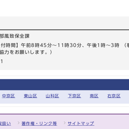
）
部風致保全課
5 【受付時間】午前8時45分～11時30分、午後1時～3時
協力をお願いします。）
61
中京区
東山区
山科区
下京区
南区
右京区
取扱い
著作権・リンク等
サイトマップ