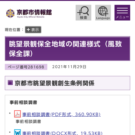
toggle
navigat
メニュー
現在位置：
表示
眺望景観保全地域の関連様式（風致
保全課）
2021年11月29日
ページ番号281698
京都市眺望景観創生条例関係
事前相談調書
事前相談調書(PDF形式, 360.90KB)
事前相談調書
事前相談調書(DOCX形式, 19.53KB)