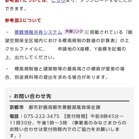
参考図1については
，
こちら
より，ダウンロードすることが
できます。
参考図2について
・
景観情報共有システム
に搭載されている「眺
望空間保全区域内における標高規制の数値の計算表」のエ
クセルファイルに， 申請地のX座標，Y座標を記載の
上，出力してください。
・ 標高規制値と建築物等の最高高さの標高が僅差の場
合，別途資料等の提出を求める場合があります。
お問い合わせ先
京都市
都市計画局都市景観部風致保全課
電話：
075-222-3475 【受付時間】午前8時45分～
11時30分、午後1時～3時 （事業者のみなさまからの
お問い合わせは受付時間内でのご協力をお願いしま
す。）