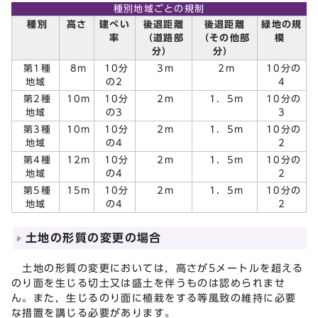
種別地域ごとの規制
種別
高さ
建ぺい
後退距離
後退距離
緑地の規
率
（道路部
（その他部
模
分）
分）
第1種
8m
10分
3m
2m
10分の
地域
の2
4
第2種
10m
10分
2m
1．5m
10分の
地域
の3
3
第3種
10m
10分
2m
1．5m
10分の
地域
の4
2
第4種
12m
10分
2m
1．5m
10分の
地域
の4
2
第5種
15m
10分
2m
1．5m
10分の
地域
の4
2
土地の形質の変更の場合
土地の形質の変更においては，高さが5メートルを超える
のり面を生じる切土又は盛土を伴うものは認められませ
ん。また，生じるのり面に植栽をする等風致の維持に必要
な措置を講じる必要があります。