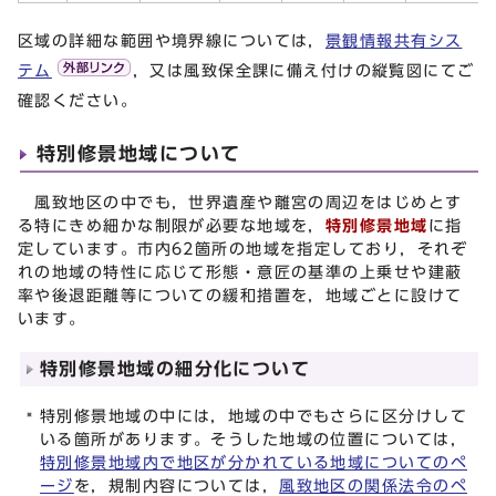
区域の詳細な範囲や境界線については，
景観情報共有シス
テム
，又は風致保全課に備え付けの縦覧図にてご
確認ください。
特別修景地域について
風致地区の中でも，世界遺産や離宮の周辺をはじめとす
る特にきめ細かな制限が必要な地域を，
特別修景地域
に指
定しています。市内62箇所の地域を指定しており，それぞ
れの地域の特性に応じて形態・意匠の基準の上乗せや建蔽
率や後退距離等についての緩和措置を，地域ごとに設けて
います。
特別修景地域の細分化について
特別修景地域の中には，地域の中でもさらに区分けして
いる箇所があります。そうした地域の位置については，
特別修景地域内で地区が分かれている地域についてのペ
ージ
を，規制内容については，
風致地区の関係法令のペ