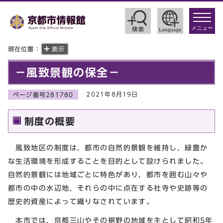
toggle
navigat
メニュー
現在位置：
表示
－風致景観の保全－
2021年8月19日
ページ番号281780
制度の概要
風致地区の制度は，都市の自然的景観を維持し，緑豊か
な生活環境を形成することを目的として設けられました。
自然的景観には地域ごとに特色があり，都市を囲む山々や
都市の中の水辺地，それらの中に点在する社寺や史跡等の
歴史的資産によって織りなされています。
本市では，京都三山やその裾野の地域を主として昭和5年