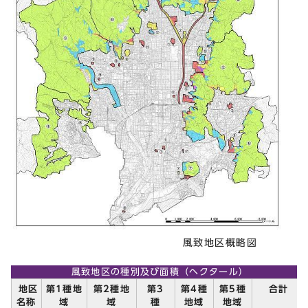
風致地区概略図
風致地区の種別及び面積（ヘクタール）
第3
地区
第1種地
第2種地
第4種
第5種
合計
種
名称
域
域
地域
地域