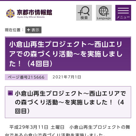
toggle
navigat
メニュー
現在位置：
表示
小倉山再生プロジェクト～西山エリ
アでの森づくり活動～を実施しまし
た！（4回目）
2021年7月1日
ページ番号215666
小倉山再生プロジェクト～西山エリアで
の森づくり活動～を実施しました！（4
回目）
平成29年3月11日 土曜日 小倉山再生プロジェクトの舞
台である小倉山で森づくり活動を実施しました。