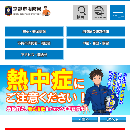
toggle
navigat
メニュー
安心・安全情報
消防局の運営情報
市内の消防署・消防団
申請・届出・講習
アクセス・問合せ