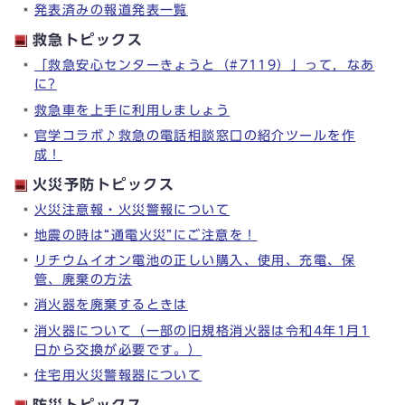
発表済みの報道発表一覧
救急トピックス
「救急安心センターきょうと（#7119）」って，なあ
に?
救急車を上手に利用しましょう
官学コラボ♪救急の電話相談窓口の紹介ツールを作
成！
火災予防トピックス
火災注意報・火災警報について
地震の時は“通電火災”にご注意を！
リチウムイオン電池の正しい購入、使用、充電、保
管、廃棄の方法
消火器を廃棄するときは
消火器について（一部の旧規格消火器は令和4年1月1
日から交換が必要です。）
住宅用火災警報器について