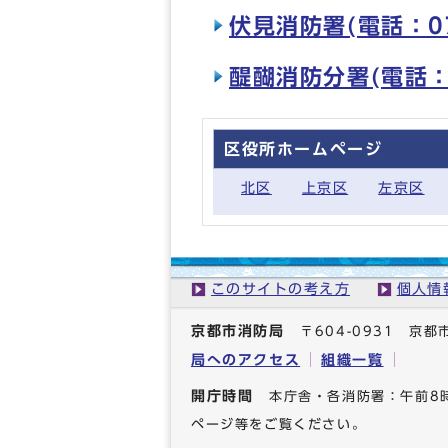
伏見消防署(電話：075
醍醐消防分署(電話：07
区役所ホームページ
北区
上京区
左京区
このサイトの考え方
個人情
京都市消防局
〒604-0931 
局へのアクセス
組織一覧
開庁時間
本庁舎・各消防署：午前8
ページ等をご覧ください。