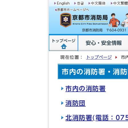
京都市消防局 〒604-09
トップページ
安心・安全情報
現在位置：
トップページ
市
市内の消防署・消防
市内の消防署
消防団
北消防署(電話：075-