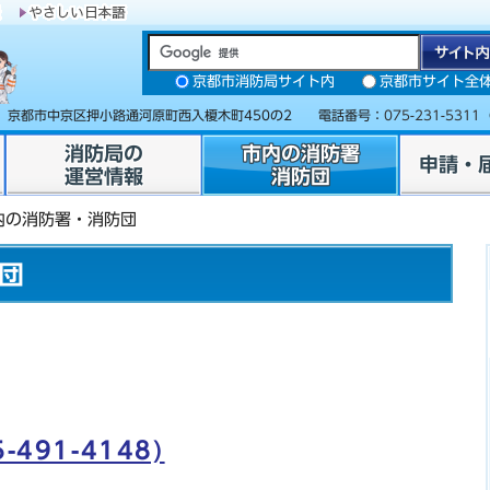
京都市消防局サイト内
京都市サイト全
31 京都市中京区押小路通河原町西入榎木町450の2 電話番号：
075-231-5311
消防局の
市内の消防署
申請・
運営情報
消防団
内の消防署・消防団
団
491-4148)