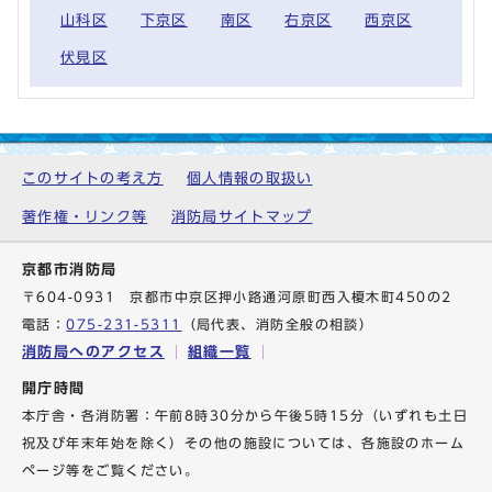
山科区
下京区
南区
右京区
西京区
伏見区
このサイトの考え方
個人情報の取扱い
著作権・リンク等
消防局サイトマップ
京都市消防局
〒604-0931 京都市中京区押小路通河原町西入榎木町450の2
電話：
075-231-5311
（局代表、消防全般の相談）
消防局へのアクセス
組織一覧
開庁時間
本庁舎・各消防署：午前8時30分から午後5時15分（いずれも土日
祝及び年末年始を除く）その他の施設については、各施設のホーム
ページ等をご覧ください。