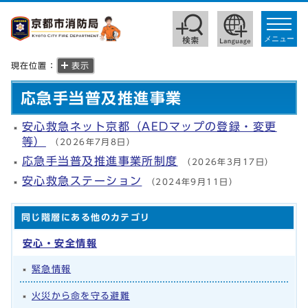
toggle
navigat
メニュー
現在位置：
表示
応急手当普及推進事業
安心救急ネット京都（AEDマップの登録・変更
等）
（2026年7月8日）
応急手当普及推進事業所制度
（2026年3月17日）
安心救急ステーション
（2024年9月11日）
同じ階層にある他のカテゴリ
安心・安全情報
緊急情報
火災から命を守る避難