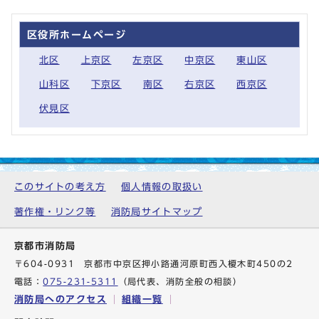
区役所ホームページ
北区
上京区
左京区
中京区
東山区
山科区
下京区
南区
右京区
西京区
伏見区
このサイトの考え方
個人情報の取扱い
著作権・リンク等
消防局サイトマップ
京都市消防局
〒604-0931 京都市中京区押小路通河原町西入榎木町450の2
電話：
075-231-5311
（局代表、消防全般の相談）
消防局へのアクセス
組織一覧