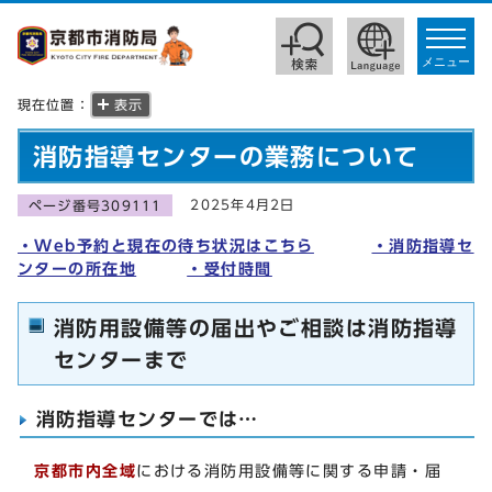
toggle
navigat
メニュー
現在位置：
表示
消防指導センターの業務について
2025年4月2日
ページ番号309111
・Web予約と現在の待ち状況はこちら
・消防指導セ
ンターの所在地
・受付時間
消防用設備等の届出やご相談は消防指導
センターまで
消防指導センターでは…
京都市内全域
における消防用設備等に関する申請・届