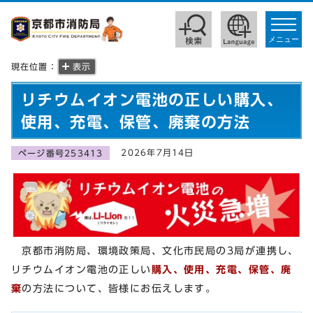
toggle
navigat
メニュー
現在位置：
表示
リチウムイオン電池の正しい購入、
使用、充電、保管、廃棄の方法
2026年7月14日
ページ番号253413
京都市消防局、環境政策局、文化市民局の3局が連携し、
リチウムイオン電池の正しい
購入、使用、充電、保管、廃
棄
の方法について、皆様にお伝えします。