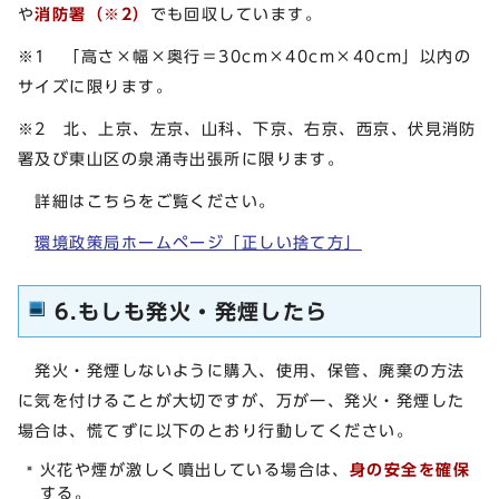
や
消防署（※2）
でも回収しています。
※1 「高さ×幅×奥行＝30cm×40cm×40cm」以内の
サイズに限ります。
※2 北、上京、左京、山科、下京、右京、西京、伏見消防
署及び東山区の泉涌寺出張所に限ります。
詳細はこちらをご覧ください。
環境政策局ホームページ「正しい捨て方」
6.もしも発火・発煙したら
発火・発煙しないように購入、使用、保管、廃棄の方法
に気を付けることが大切ですが、万が一、発火・発煙した
場合は、慌てずに以下のとおり行動してください。
火花や煙が激しく噴出している場合は、
身の安全を確保
する。