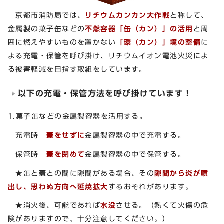
京都市消防局では、
リチウムカンカン大作戦
と称して、
金属製の菓子缶などの
不燃容器「缶（カン）」の活用
と周
囲に燃えやすいものを置かない
「環（カン）」境の整備
に
よる充電・保管を呼び掛け、リチウムイオン電池火災によ
る被害軽減を目指す取組をしています。
以下の充電・保管方法を呼び掛けています！
1.菓子缶などの金属製容器を活用する。
充電時
蓋をせずに
金属製容器の中で充電する。
保管時
蓋を閉めて
金属製容器の中で保管する。
★缶と蓋との間に隙間がある場合、その
隙間から炎が噴
出し、思わぬ方向へ延焼拡大
するおそれがあります。
★消火後、可能であれば
水没
させる。（熱くて火傷の危
険がありますので、十分注意してください。）