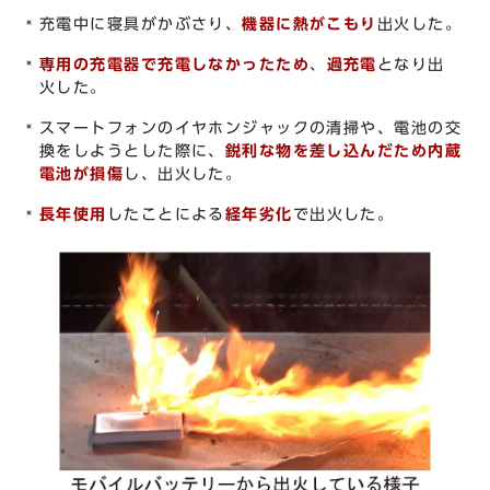
充電中に寝具がかぶさり、
機器に熱がこもり
出火した。
専用の充電器で充電しなかったため
、
過充電
となり出
火した。
スマートフォンのイヤホンジャックの清掃や、電池の交
換をしようとした際に、
鋭利な物を差し込んだため内蔵
電池が損傷
し、出火した。
長年使用
したことによる
経年劣化
で出火した。