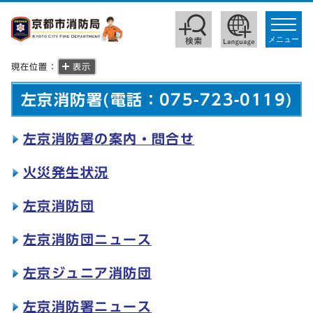
toggle
navigat
メニュー
現在位置：
表示
左京消防署(電話：075-723-0119)
左京消防署の案内・問合せ
火災発生状況
左京消防団
左京消防団ニュース
左京ジュニア消防団
左京消防署ニュース