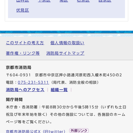
山科区
下京区
南区
右京区
西京区
伏見区
このサイトの考え方
個人情報の取扱い
著作権・リンク等
消防局サイトマップ
京都市消防局
〒604-0931 京都市中京区押小路通河原町西入榎木町450の2
電話：
075-231-5311
（局代表、消防全般の相談）
消防局へのアクセス
組織一覧
開庁時間
本庁舎・各消防署：午前8時30分から午後5時15分（いずれも土日
祝及び年末年始を除く）その他の施設については、各施設のホーム
ページ等をご覧ください。
京都市消防局公式X（旧twitter）