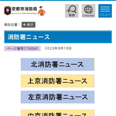
toggle
navigat
メニュー
現在位置：
表示
消防署ニュース
2023年8月10日
ページ番号176060