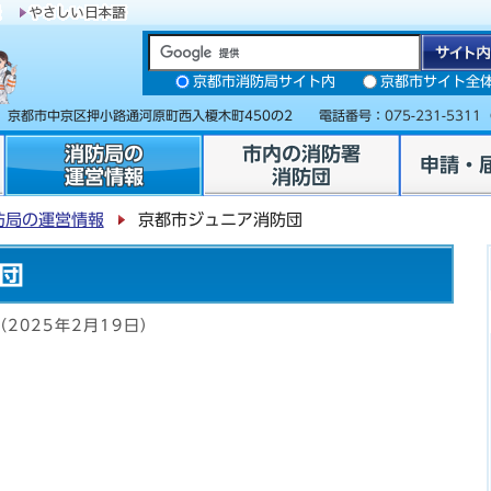
京都市消防局サイト内
京都市サイト全
31 京都市中京区押小路通河原町西入榎木町450の2 電話番号：
075-231-5311
消防局の
市内の消防署
申請・
運営情報
消防団
防局の運営情報
京都市ジュニア消防団
団
（2025年2月19日）