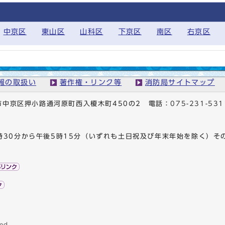
中京区
東山区
山科区
下京区
南区
右京区
報の取扱い
著作権・リンク等
消防局サイトマップ
京都市中京区押小路通河原町西入榎木町450の2
電話：
075-231-531
時30分から午後5時15分（いずれも土日祝及び年末年始を除く）そ
ed.