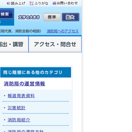
体
（局代表、消防全般の相談）
消防局へのアクセス
届出・講習
アクセス・問合せ
同じ階層にある他のカテゴリ
消防局の運営情報
報道発表資料
災害統計
消防局紹介
消防局の運営方針