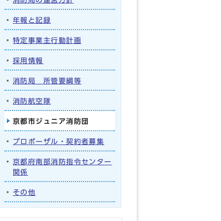
年報と記録
特定事業主行動計画
採用情報
消防局 所管要綱等
消防航空隊
京都市ジュニア消防団
プロポーザル・契約者募集
京都府南部消防指令センター
関係
その他