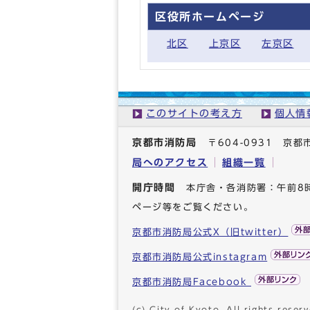
区役所ホームページ
北区
上京区
左京区
このサイトの考え方
個人情
京都市消防局
〒604-0931 
局へのアクセス
組織一覧
開庁時間
本庁舎・各消防署：午前8
ページ等をご覧ください。
京都市消防局公式X（旧twitter）
京都市消防局公式instagram
京都市消防局Facebook
(c) City of Kyoto. All rights reserv