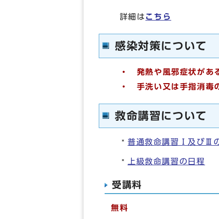
詳細は
こちら
感染対策について
・ 発熱や風邪症状があ
・ 手洗い又は手指消毒
救命講習について
普通救命講習Ⅰ及びⅢ
上級救命講習の日程
受講料
無料