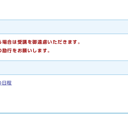
る場合は
受講を御遠慮いただきます
。
の励行をお願いします
。
の日程