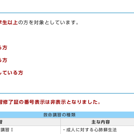
学生以上
の方を対象としています。
る方
る方
している方
講習修了証の番号表示は非表示となりました。
救命講習の種類
習
主な内容
講習Ⅰ
・成人に対する心肺蘇生法