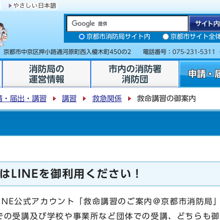
京都市消防局サイト内
京都市サイト全
31 京都市中京区押小路通河原町西入榎木町450の2 電話番号：
075-231-5311
消防局の
市内の消防署
申請・
運営情報
消防団
請・届出・講習
講習
救急関係
救命講習の御案内
はLINEを御利用ください！
LINE公式アカウント「救命講習のご案内＠京都市消防局
での受講及び学校や事業所など団体での受講、どちらも御