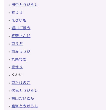
田中とうがらし
桂うり
えびいも
堀川ごぼう
柊野ささげ
京うど
京みょうが
九条ねぎ
京せり
くわい
京たけのこ
伏見とうがらし
桃山だいこん
鷹峯とうがらし