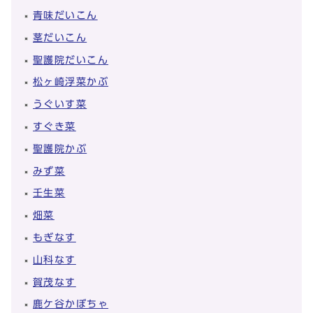
青味だいこん
茎だいこん
聖護院だいこん
松ヶ崎浮菜かぶ
うぐいす菜
すぐき菜
聖護院かぶ
みず菜
壬生菜
畑菜
もぎなす
山科なす
賀茂なす
鹿ケ谷かぼちゃ