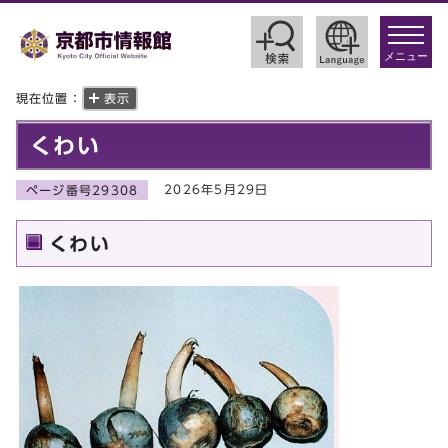
toggle
navigat
メニュー
現在位置：
表示
くわい
2026年5月29日
ページ番号29308
くわい