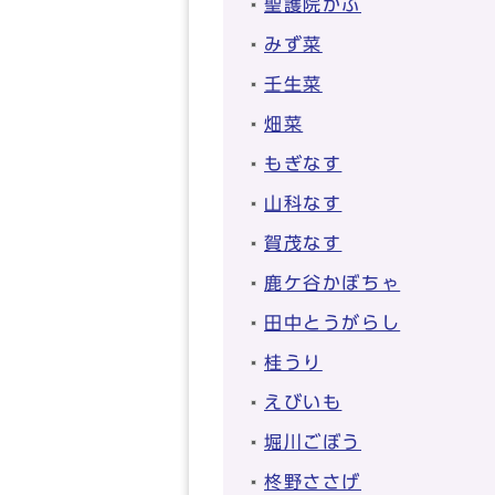
聖護院かぶ
みず菜
壬生菜
畑菜
もぎなす
山科なす
賀茂なす
鹿ケ谷かぼちゃ
田中とうがらし
桂うり
えびいも
堀川ごぼう
柊野ささげ