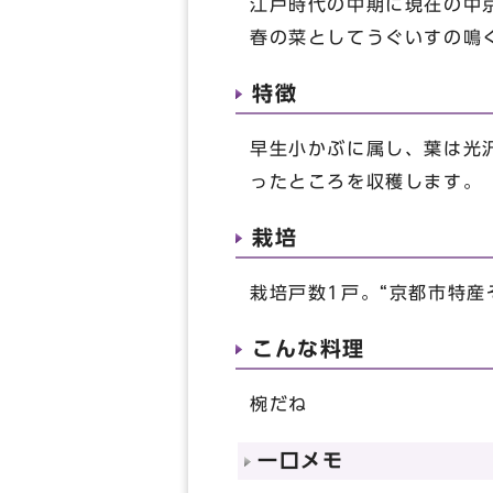
江戸時代の中期に現在の中
春の菜としてうぐいすの鳴
特徴
早生小かぶに属し、葉は光
ったところを収穫します。
栽培
栽培戸数1戸。“京都市特
こんな料理
椀だね
一口メモ