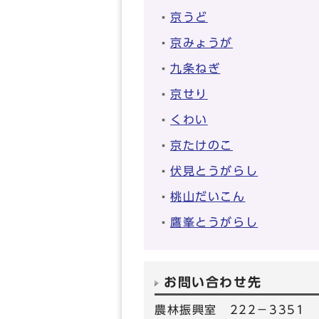
京うど
京みょうが
九条ねぎ
京せり
くわい
京たけのこ
伏見とうがらし
桃山だいこん
鷹峯とうがらし
お問い合わせ先
農林振興室 222－3351