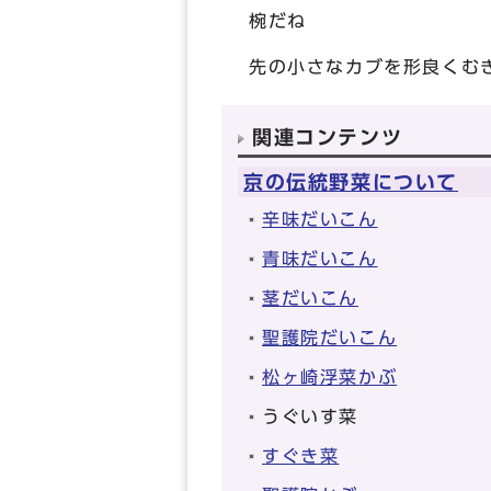
椀だね
先の小さなカブを形良くむ
関連コンテンツ
京の伝統野菜について
辛味だいこん
青味だいこん
茎だいこん
聖護院だいこん
松ヶ崎浮菜かぶ
うぐいす菜
すぐき菜