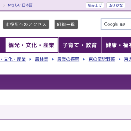
やさしい日本語
読み上げ
ふりがな
市役所へのアクセス
組織一覧
報
観光・文化・産業
子育て・教育
健康・福
・文化・産業
農林業
農業の振興
京の伝統野菜
京