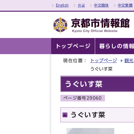
English
한글
中文簡体
中文繁體
トップページ
暮らしの情
現在位置：
トップページ
観光
うぐいす菜
うぐいす菜
ページ番号29060
うぐいす菜