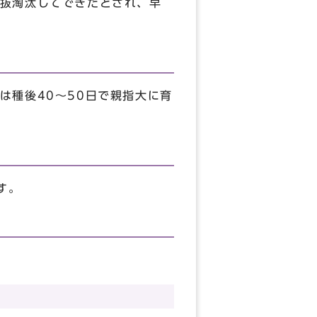
抜淘汰してできたとされ、早
は種後40～50日で親指大に育
す。