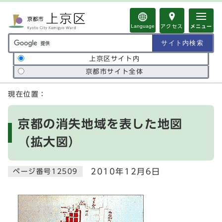
ページの先頭です
Language
アクセス
メニュー
サイト内検索の範囲
上京区サイト内
京都市サイト全体
ここから本文です
現在位置：
京都の消失地域を表した地図
（拡大図）
2010年12月6日
ページ番号12509