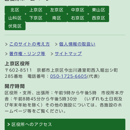
北区
上京区
左京区
中京区
東山区
山科区
下京区
南区
右京区
西京区
伏見区
このサイトの考え方
個人情報の取扱い
著作権・リンク等
サイトマップ
上京区役所
〒602-8511 京都市上京区今出川通室町西入堀出シ町
285番地 電話番号：
050-1725-6605
(代表)
開庁時間
区役所・支所、出張所：午前9時から午後5時 市役所本庁
舎：午前8時45分から午後5時30分 （いずれも土日祝及
び年末年始を除く）その他の施設については、各施設のホ
ームページ等をご覧ください。
区役所へのアクセス