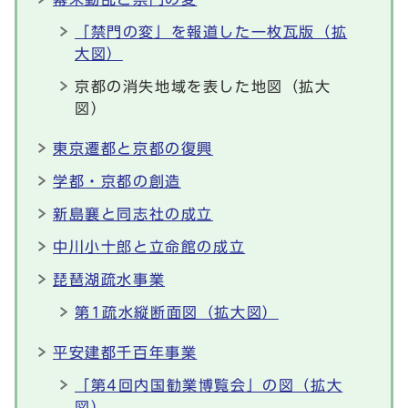
「禁門の変」を報道した一枚瓦版（拡
大図）
京都の消失地域を表した地図（拡大
図）
東京遷都と京都の復興
学都・京都の創造
新島襄と同志社の成立
中川小十郎と立命館の成立
琵琶湖疏水事業
第1疏水縦断面図（拡大図）
平安建都千百年事業
「第4回内国勧業博覧会」の図（拡大
図）