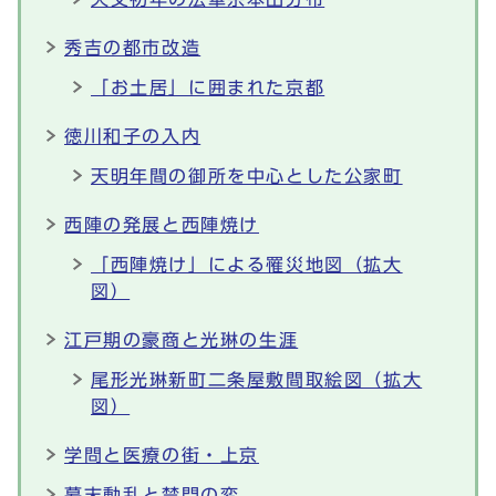
秀吉の都市改造
「お土居」に囲まれた京都
徳川和子の入内
天明年間の御所を中心とした公家町
西陣の発展と西陣焼け
「西陣焼け」による罹災地図（拡大
図）
江戸期の豪商と光琳の生涯
尾形光琳新町二条屋敷間取絵図（拡大
図）
学問と医療の街・上京
幕末動乱と禁門の変