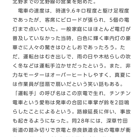
北野までの北野線の営業を始めた。
電車の速度は，時速9.6キロ程度と駆け足程度
であったが，客席にビロードが張られ，5個の電
灯まで点いていた。一般家庭にはほとんど電灯が
普及していなかった当時，白色に輝く車内灯の豪
華さに人々の驚きはひとしおであったろう。た
だ，運転台はむき出しで，雨の日や木枯らしの吹
く冬などは運転手泣かせだったという。また，非
力なモーターはオーバーヒートしやすく，真夏に
は作業員が団扇で扇いだという笑い話もある。
「運転手」の呼び名はこの京電で生れ，チンチン
電車という愛称は発車の合図に車掌が鈴を2回鳴
らしたことによるという。路線延長に伴い，事故
も起きるようになった。同28年には，深草竹田
街道の踏み切りで京電と奈良鉄道会社の電車が衝