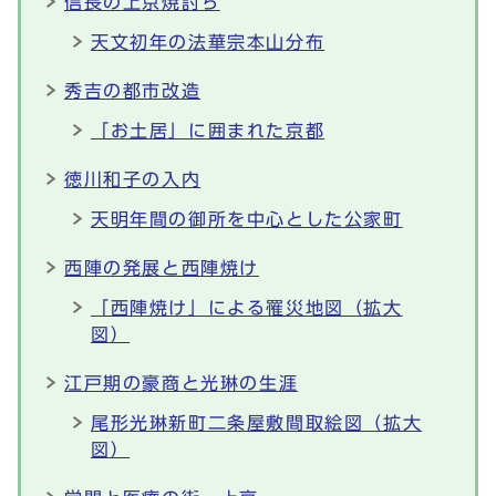
信長の上京焼討ち
天文初年の法華宗本山分布
秀吉の都市改造
「お土居」に囲まれた京都
徳川和子の入内
天明年間の御所を中心とした公家町
西陣の発展と西陣焼け
「西陣焼け」による罹災地図（拡大
図）
江戸期の豪商と光琳の生涯
尾形光琳新町二条屋敷間取絵図（拡大
図）