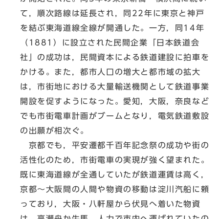
て，順次路線は延長され，同22年に東京と神戸
を結ぶ東海道線全線が開通した。一方，同14年
（1881）に設立された民間企業「日本鉄道会
社」の成功は，民間資本による鉄道建設に拍車を
かける。また，都市人口の増大と都市域の拡大
は，市街地における大量輸送機関として鉄道事業
開設を促すようになった。愛知，大阪，奈良など
でも市街電車計画がブームとなり，電気鉄道敷設
の出願が相次ぐ。
京都でも，平安遷都千百年記念祭の成功や街の
活性化のため，市街電車の実現が強く望まれた。
既に東海道線が全通していたが鉄道運賃は高く，
京都～大阪間の人間や物資の移動は淀川汽船に頼
っており，大阪・八軒屋から伏見へ着いた物資
は，高瀬舟か牛馬，人力で市内へ運ばれていたの