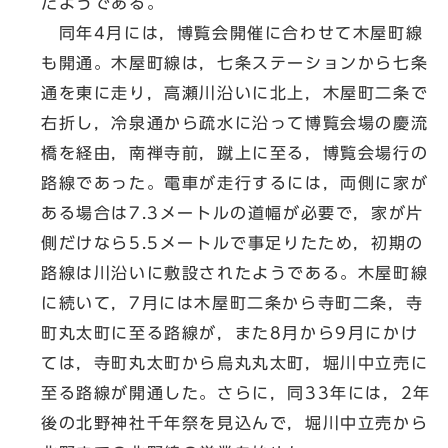
たようである。
同年4月には，博覧会開催に合わせて木屋町線
も開通。木屋町線は，七条ステーションから七条
通を東に走り，高瀬川沿いに北上，木屋町二条で
右折し，冷泉通から疏水に沿って博覧会場の慶流
橋を経由，南禅寺前，蹴上に至る，博覧会場行の
路線であった。電車が走行するには，両側に家が
ある場合は7.3メートルの道幅が必要で，家が片
側だけなら5.5メートルで事足りたため，初期の
路線は川沿いに敷設されたようである。木屋町線
に続いて，7月には木屋町二条から寺町二条，寺
町丸太町に至る路線が，また8月から9月にかけ
ては，寺町丸太町から烏丸丸太町，堀川中立売に
至る路線が開通した。さらに，同33年には，2年
後の北野神社千年祭を見込んで，堀川中立売から