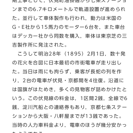
期工事として，伏見町油掛通から七条ステーショ
ンまでの6.7キロメートルで軌道設置が進められ
た。並行して車体製作も行われ，動力は米国の
G・E社から15馬力のモーター6台を，また車台
はデッカー社から同数を購入，車体は東京芝の三
吉製作所に発注された。
こうして明治28年（1895）2月1日，数十発
の花火を合図に日本最初の市街電車が走り出し
た。当日は雨にも拘らず，乗客が長蛇の列を作
り，2台の電車が伏見・京都間を4往復。沿道に
は国旗がはためき，多くの見物客が詰めかけたと
いう。この伏見線の料金は，1区間2銭，全線で6
銭，淀川汽船との連絡券もあり，京都七条ステー
ションから大阪・八軒屋までが13銭であった。
当時の人力車料金より，電車のほうが幾分安かっ