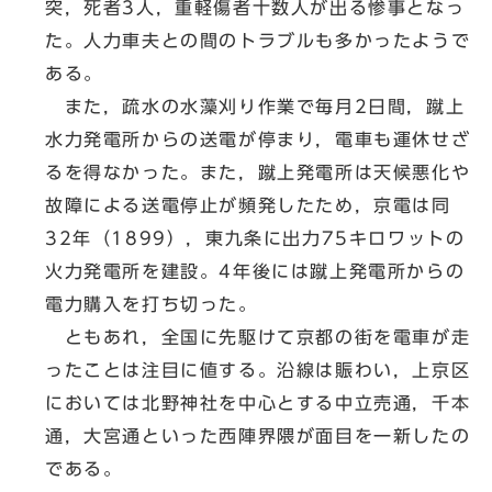
突，死者3人，重軽傷者十数人が出る惨事となっ
た。人力車夫との間のトラブルも多かったようで
ある。
また，疏水の水藻刈り作業で毎月2日間，蹴上
水力発電所からの送電が停まり，電車も運休せざ
るを得なかった。また，蹴上発電所は天候悪化や
故障による送電停止が頻発したため，京電は同
32年（1899），東九条に出力75キロワットの
火力発電所を建設。4年後には蹴上発電所からの
電力購入を打ち切った。
ともあれ，全国に先駆けて京都の街を電車が走
ったことは注目に値する。沿線は賑わい，上京区
においては北野神社を中心とする中立売通，千本
通，大宮通といった西陣界隈が面目を一新したの
である。