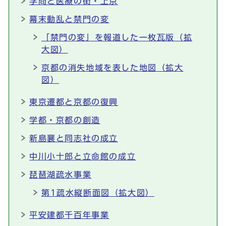
学問と医療の街・上京
幕末動乱と禁門の変
「禁門の変」を報道した一枚瓦版（拡
大図）
京都の消失地域を表した地図（拡大
図）
東京遷都と京都の復興
学都・京都の創造
新島襄と同志社の成立
中川小十郎と立命館の成立
琵琶湖疏水事業
第1疏水縦断面図（拡大図）
平安建都千百年事業