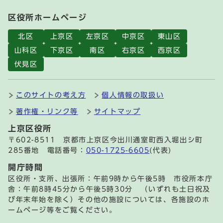
区役所ホームページ
北区
上京区
左京区
中京区
東山区
山科区
下京区
南区
右京区
西京区
伏見区
このサイトの考え方
個人情報の取扱い
著作権・リンク等
サイトマップ
上京区役所
〒602-8511 京都市上京区今出川通室町西入堀出シ町
285番地 電話番号：
050-1725-6605
(代表)
開庁時間
区役所・支所、出張所：午前9時から午後5時 市役所本庁
舎：午前8時45分から午後5時30分 （いずれも土日祝及
び年末年始を除く）その他の施設については、各施設のホ
ームページ等をご覧ください。