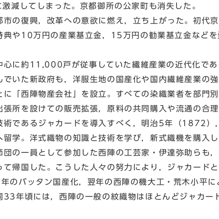
りに激減してしまった。京都御所の公家町も消失した。
市の復興，改革への意欲に燃え，立ち上がった。初代京
特典や10万円の産業基立金，15万円の勧業基立金など
心に約11,000戸が従事していた繊維産業の近代化で
んでいた新政府も，洋服生地の国産化や国内繊維産業の強
とに「西陣物産会社」を設立。すべての染織業者を部門別
出張所を設けての販売拡張，原料の共同購入や流通の合理
術であるジャカードを導入すべく，明治5年（1872）
へ留学。洋式織物の知識と技術を学び，新式織機を購入し
節団の一員として参加した西陣の工芸家・伊達弥助らも，
って帰国した。こうした人々の努力により，ジャカードと
9年のバッタン国産化，翌年の西陣の機大工・荒木小平に
同33年頃には，西陣の一般の紋織物はほとんどジャカー