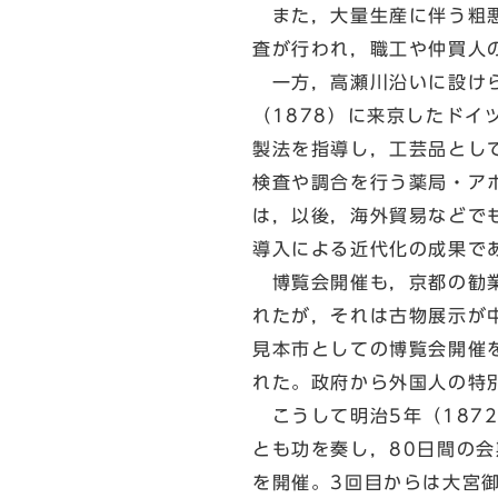
また，大量生産に伴う粗悪
査が行われ，職工や仲買人
一方，高瀬川沿いに設けら
（1878）に来京したド
製法を指導し，工芸品とし
検査や調合を行う薬局・ア
は，以後，海外貿易などで
導入による近代化の成果で
博覧会開催も，京都の勧業
れたが，それは古物展示が
見本市としての博覧会開催
れた。政府から外国人の特
こうして明治5年（187
とも功を奏し，80日間の
を開催。3回目からは大宮御