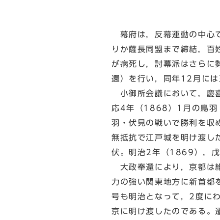
幕府は，反幕運動の中心で
りか薩長同盟まで締結，百
が病死し，討幕派はさらに
還）を行い，同年12月に
小御所会議において，慶喜
応4年（1868）1月の
羽・伏見の戦いで勝利を収
無抵抗で江戸城を明け渡し
伏。明治2年（1869），
大政奉還により，京都は維
力の強い関東地方に新首都
号も明治となって，2度に
京に明け渡したのである。