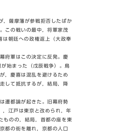
が，薩摩藩が参戦拒否したばか
。この戦いの最中，将軍家茂
喜は朝廷への政権返上（大政奉
幕府軍はこの決定に反発。慶
闘が始まった（戊辰戦争）。鳥
が，慶喜は混乱を避けるため
走して抵抗するが，結局，降
は遷都論が起きた。旧幕府勢
），江戸は東京と改められ，年
たものの，結局，首都の座を東
京都の街を離れ，京都の人口