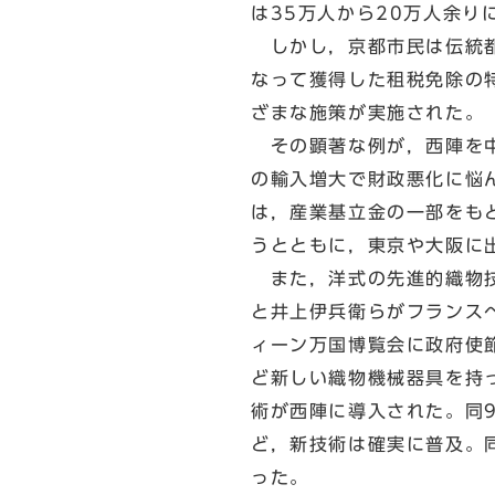
は35万人から20万人余
しかし，京都市民は伝統都
なって獲得した租税免除の
ざまな施策が実施された。
その顕著な例が，西陣を中
の輸入増大で財政悪化に悩
は，産業基立金の一部をも
うとともに，東京や大阪に
また，洋式の先進的織物技
と井上伊兵衛らがフランス
ィーン万国博覧会に政府使
ど新しい織物機械器具を持
術が西陣に導入された。同
ど，新技術は確実に普及。
った。