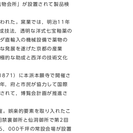
織物会所」が設置されて製品検
われた。窯業では，明治11年
焼成技法，透明な洋式七宝釉薬の
ダ直輸入の機械設備で薬物の
な発展を遂げた京都の産業
極的な助成と西洋の技術文化
871）に本派本願寺で開催さ
年，府と市民が協力して国際
されて，博覧会計画が推進さ
催。娯楽的要素を取り入れたこ
旧禁裏御所と仙洞御所で第2回
6，000千坪の常設会場が設置