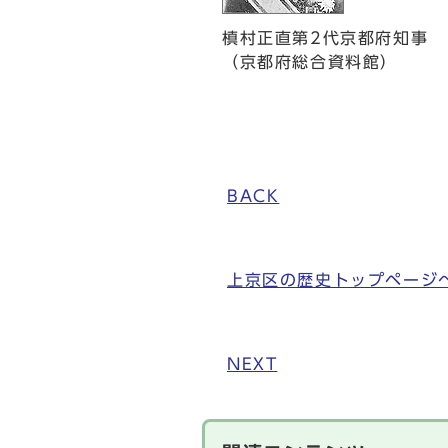
槙村正直第2代京都府知事
（京都府総合資料館）
BACK
上京区の歴史トップページ
NEXT