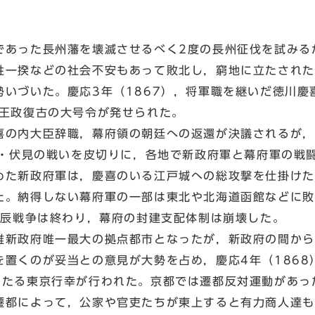
あった長州藩を壊滅させるべく2度の長州征伐を試みる
姓一揆などの社会不安もあって敗北し，窮地に立たされた
勢いづいた。慶応3年（1867），将軍職を継いだ徳川慶
は王政復古の大号令が発せられた。
の内大臣辞職，幕府領の朝廷への返還が決議されるが，
鳥羽・伏見の戦いを皮切りに，各地で新政府軍と幕府軍の戦
めた新政府軍は，慶喜のいる江戸城への総攻撃を仕掛けた
た。納得しない幕府軍の一部は東北や北海道函館などに敗
戊辰戦争は終わり，幕府の封建支配体制は崩壊した。
新政府唯一最大の拠点都市となったが，新政府の間から
を置くのが妥当との意見が大勢を占め，慶応4年（1868
わたる東京行幸が行われた。京都では遷都反対運動があっ
遷都によって，公家や官吏たちが東上すると有力商人達も