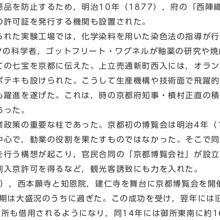
品を防止するため，明治10年（1877），府の「西陣
の許可証を発行する機関も設置された。
れた実験工場では，化学染料を用いた染色法の指導が行
イツの科学者，ゴットフリート・ワグネルが釉薬の研究や
ての七宝を京都に伝えた。上立売通新町西入には，オラン
ポテキも設けられた。こうして生産機構や技術面で飛躍的
も躍進を遂げた。これは，時の京都府知事・槙村正直の積
あった。
政策の重要な柱であった。京都初の博覧会は明治4年（1
中心で，勧業の役割を果たすものではなかった。そこで同
を行う構想が起こり，官民合同の「京都博覧会社」が設立
別入京許可を得るなど，観光客誘致にも力を入れた。
2），西本願寺と知恩院，建仁寺を舞台に京都博覧会を開
会期は大盛況のうちに過ぎた。この成功を受け，翌年には
所も借用されるようになり，同14年には御所東南に約1