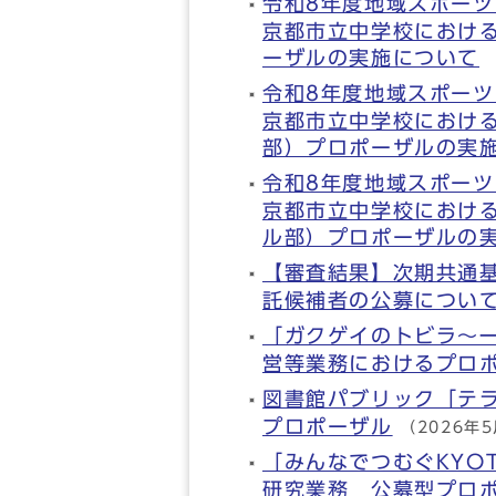
令和8年度地域スポー
京都市立中学校におけ
ーザルの実施について
令和8年度地域スポー
京都市立中学校におけ
部）プロポーザルの実
令和8年度地域スポー
京都市立中学校におけ
ル部）プロポーザルの
【審査結果】次期共通
託候補者の公募につい
「ガクゲイのトビラ～
営等業務におけるプロ
図書館パブリック「テ
プロポーザル
（2026年
「みんなでつむぐKYO
研究業務 公募型プロ