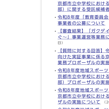
京都市立中学校におけ
部）に関する受託候補
令和8年度「教育委員会
事業者の公募について
【審査結果】「ガクゲ
ぐ～」事業運営等業務
日）
【質問に対する回答】
向けた実証事業に係る
業務プロポーザルの実
令和8年度地域スポー
京都市立中学校におけ
部）プロポーザルの実
令和8年度地域スポー
京都市立中学校における
ザルの実施について
（2