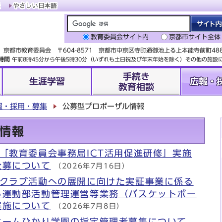
教育委員会サイト内
京都市サイト全体
京都市教育委員会 〒604-8571 京都市中京区寺町通御池上る上本能寺前町4
時間
午前8時45分から午後5時30分（いずれも土日祝及び年末年始を除く）その他の施
手続き
生涯学習
広報・
教育相談
報・採用・募集
公募型プロポーザル情報
情報
「教育委員会事務局ICT活用促進研修」実施
公募について
（2026年7月16日）
ツクラブ活動への展開に向けた実証事業に係る
る運動部活動管理運営等業務（バスケットボー
実施について
（2026年7月8日）
ホームひかり学園の指定管理者募集について