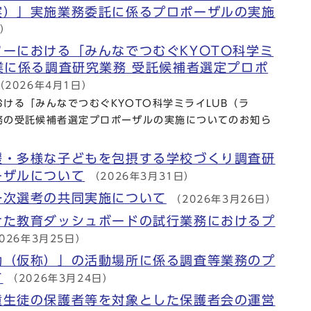
実）」実施業務委託に係るプロポーザルの実施
日）
ーにおける「みんなでつむぐKYOTO科学ミ
業に係る調査研究業務 受託候補者選定プロポ
（2026年4月1日）
ける「みんなでつむぐKYOTO科学ミライLUB（ラ
務の受託候補者選定プロポーザルの実施についてのお知ら
援・多様な子どもを包摂する学校づくり調査研
ーザルについて
（2026年3月31日）
一次選考の共同実施について
（2026年3月26日）
けた教育ダッシュボードの試行業務におけるプ
026年3月25日）
動（仮称）」の活動場所に係る調査等業務のプ
て
（2026年3月24日）
童生徒の保護者等を対象とした保護者会の運営