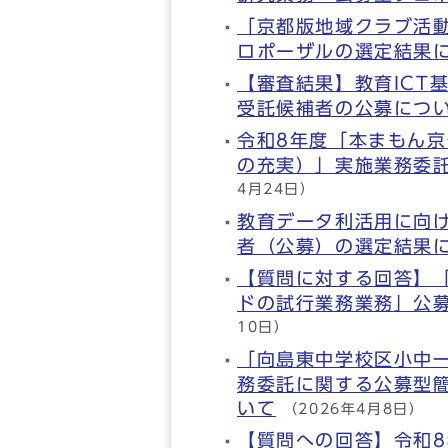
「京都版地域クラブ活
ロポーザルの選定結果
【審査結果】教育ICT
受託候補者の公募につ
令和8年度「本まもん
の充実）」実施業務委
4月24日）
教育データ利活用に向
者（公募）の選定結果
【質問に対する回答】
ドの試行業務業務」公
10日）
「向島東中学校区小中
務委託に関する公募型
いて
（2026年4月8日）
【質問への回答】令和