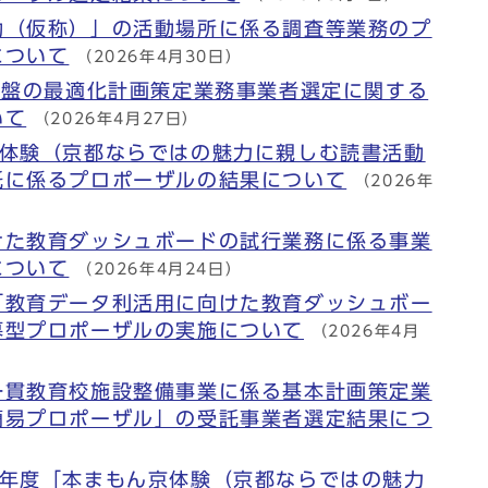
動（仮称）」の活動場所に係る調査等業務のプ
について
（2026年4月30日）
基盤の最適化計画策定業務事業者選定に関する
いて
（2026年4月27日）
京体験（京都ならではの魅力に親しむ読書活動
託に係るプロポーザルの結果について
（2026年
けた教育ダッシュボードの試行業務に係る事業
について
（2026年4月24日）
「教育データ利活用に向けた教育ダッシュボー
募型プロポーザルの実施について
（2026年4月
一貫教育校施設整備事業に係る基本計画策定業
簡易プロポーザル」の受託事業者選定結果につ
8年度「本まもん京体験（京都ならではの魅力