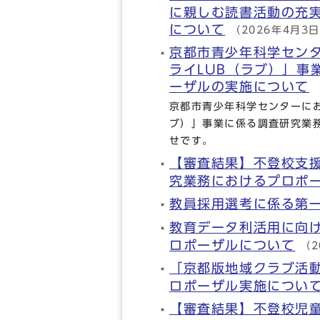
に親しむ読書活動の充
について
（2026年4月3
京都市青少年科学センタ
ライLUB（ラブ）」事
ーザルの実施について
京都市青少年科学センターにお
ブ）」事業に係る調査研究業
せです。
【審査結果】不登校支
究業務におけるプロポ
教員採用選考に係る第
教育データ利活用に向
ロポーザルについて
（2
「京都版地域クラブ活
ロポーザル実施につい
【審査結果】不登校児