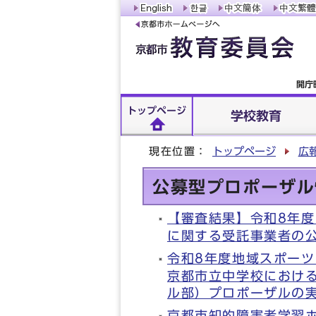
開庁
トップページ
学校教育
現在位置：
トップページ
広
公募型プロポーザル
【審査結果】令和8年度
に関する受託事業者の
令和8年度地域スポー
京都市立中学校におけ
ル部）プロポーザルの
京都市知的障害者学習