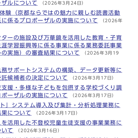
ーザルについて
（2026年3月24日）
京体験（京都ならではの魅力に親しむ読書活動
託に係るプロポーザルの実施について
（2026年
ンターの施設及び万華鏡を活用した教育・子育
生涯学習振興等に係る事業に係る業務委託事業
ルの実施）の審査結果について
（2026年3月19
執務サポートシステムの構築、データ更新等に
受託候補者の決定について
（2026年3月17日）
校支援・多様な子どもを包摂する学校づくり調
ロポーザルの実施について
（2026年3月17日）
スト」システム導入及び集計・分析処理業務に
結果について
（2026年3月17日）
スを活用した不登校児童生徒支援の事業業務に
ついて
（2026年3月16日）