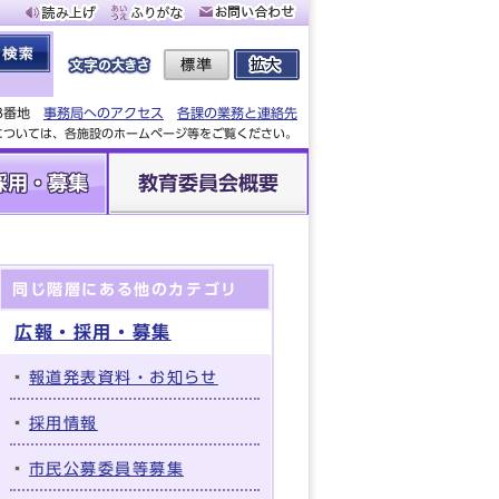
88番地
事務局へのアクセス
各課の業務と連絡先
設については、各施設のホームページ等をご覧ください。
採用・募集
教育委員会概要
同じ階層にある他のカテゴリ
広報・採用・募集
報道発表資料・お知らせ
採用情報
市民公募委員等募集