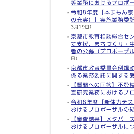
等業務におけるプロポ
令和8年度「本まもん
の充実）」実施業務委
3月19日）
京都市教育相談総合セ
て支援、まちづくり・
者の公募（プロポーザ
日）
京都市教育委員会例規
係る業務委託に関する
【質問への回答】不登
査研究業務におけるプ
令和8年度「新体力テ
おけるプロポーザルの
【審査結果】メタバー
おけるプロポーザルに