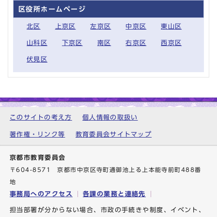
区役所ホームページ
北区
上京区
左京区
中京区
東山区
山科区
下京区
南区
右京区
西京区
伏見区
このサイトの考え方
個人情報の取扱い
著作権・リンク等
教育委員会サイトマップ
京都市教育委員会
〒604-8571 京都市中京区寺町通御池上る上本能寺前町488番
地
事務局へのアクセス
各課の業務と連絡先
担当部署が分からない場合、市政の手続きや制度、イベント、